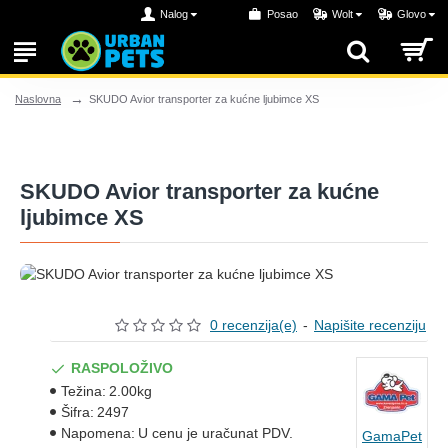
Nalog
Posao
Wolt
Glovo
SKUDO Avior transporter za kućne ljubimce XS
Naslovna
SKUDO Avior transporter za kućne
ljubimce XS
0 recenzija(e)
-
Napišite recenziju
RASPOLOŽIVO
Težina:
2.00kg
Šifra:
2497
Napomena:
U cenu je uračunat PDV.
GamaPet