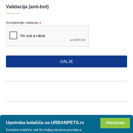
Validacija (anti-bot)
Kompletirajte validaciju
DALJE
Upotreba kolačića na URBANPETS.rs
PRIHVATAM
Koristimo kolačiće radi što boljeg iskustva posetilaca.