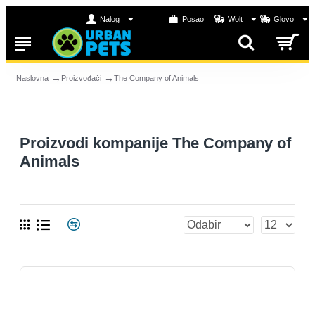
Nalog
Posao
Wolt
Glovo
Proizvođači
The Company of Animals
Naslovna
Proizvodi kompanije The Company of
Animals