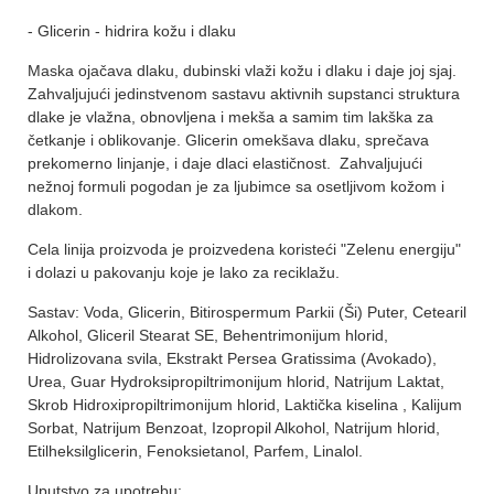
- Glicerin - hidrira kožu i dlaku
Maska ojačava dlaku, dubinski vlaži kožu i dlaku i daje joj sjaj.
Zahvaljujući jedinstvenom sastavu aktivnih supstanci struktura
dlake je vlažna, obnovljena i mekša a samim tim lakška za
četkanje i oblikovanje. Glicerin omekšava dlaku, sprečava
prekomerno linjanje, i daje dlaci elastičnost. Zahvaljujući
nežnoj formuli pogodan je za ljubimce sa osetljivom kožom i
dlakom.
Cela linija proizvoda je proizvedena koristeći "Zelenu energiju"
i dolazi u pakovanju koje je lako za reciklažu.
Sastav: Voda, Glicerin, Bitirospermum Parkii (Ši) Puter, Cetearil
Alkohol, Gliceril Stearat SE, Behentrimonijum hlorid,
Hidrolizovana svila, Ekstrakt Persea Gratissima (Avokado),
Urea, Guar Hydroksipropiltrimonijum hlorid, Natrijum Laktat,
Skrob Hidroxipropiltrimonijum hlorid, Laktička kiselina , Kalijum
Sorbat, Natrijum Benzoat, Izopropil Alkohol, Natrijum hlorid,
Etilheksilglicerin, Fenoksietanol, Parfem, Linalol.
Uputstvo za upotrebu: