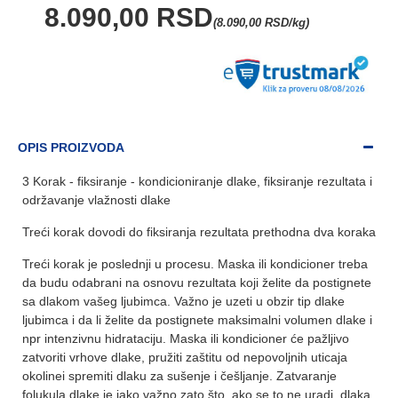
8.090,00 RSD
(8.090,00 RSD/kg)
OPIS PROIZVODA
3 Korak - fiksiranje - kondicioniranje dlake, fiksiranje rezultata i
održavanje vlažnosti dlake
Treći korak dovodi do fiksiranja rezultata prethodna dva koraka
Treći korak je poslednji u procesu. Maska ili kondicioner treba
da budu odabrani na osnovu rezultata koji želite da postignete
sa dlakom vašeg ljubimca. Važno je uzeti u obzir tip dlake
ljubimca i da li želite da postignete maksimalni volumen dlake i
npr intenzivnu hidrataciju. Maska ili kondicioner će pažljivo
zatvoriti vrhove dlake, pružiti zaštitu od nepovoljnih uticaja
okolinei spremiti dlaku za sušenje i češljanje. Zatvaranje
folukula dlake je jako važno zato što, ako se to ne uradi, dlaka