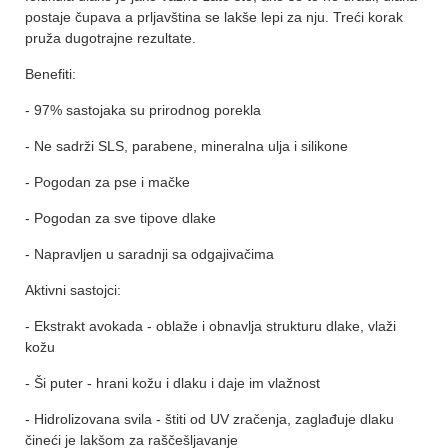
postaje čupava a prljavština se lakše lepi za nju. Treći korak
pruža dugotrajne rezultate.
Benefiti:
- 97% sastojaka su prirodnog porekla
- Ne sadrži SLS, parabene, mineralna ulja i silikone
- Pogodan za pse i mačke
- Pogodan za sve tipove dlake
- Napravljen u saradnji sa odgajivačima
Aktivni sastojci:
- Ekstrakt avokada - oblaže i obnavlja strukturu dlake, vlaži
kožu
- Ši puter - hrani kožu i dlaku i daje im vlažnost
- Hidrolizovana svila - štiti od UV zračenja, zaglađuje dlaku
čineći je lakšom za raščešljavanje