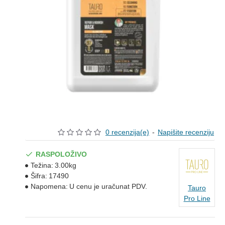
0 recenzija(e)
-
Napišite recenziju
RASPOLOŽIVO
Težina:
3.00kg
Šifra:
17490
Napomena:
U cenu je uračunat PDV.
Tauro
Pro Line