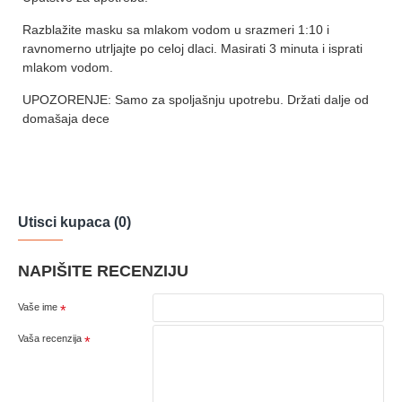
Razblažite masku sa mlakom vodom u srazmeri 1:10 i
ravnomerno utrljajte po celoj dlaci. Masirati 3 minuta i isprati
mlakom vodom.
UPOZORENJE: Samo za spoljašnju upotrebu. Držati dalje od
domašaja dece
Utisci kupaca (0)
NAPIŠITE RECENZIJU
Vaše ime
Vaša recenzija