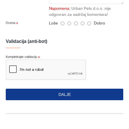
Napomena:
Urban Pets d.o.o. nije
odgovran za sadržaj komentara!
Loše
Dobro
Ocena
Validacija (anti-bot)
Kompletirajte validaciju
DALJE