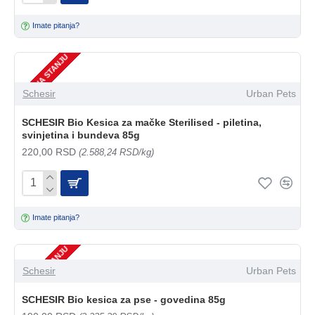
Imate pitanja?
NEMA NA STANJU
Schesir
Urban Pets
SCHESIR Bio Kesica za mačke Sterilised - piletina,
svinjetina i bundeva 85g
220,00 RSD
(2.588,24 RSD/kg)
Imate pitanja?
NEMA NA STANJU
Schesir
Urban Pets
SCHESIR Bio kesica za pse - govedina 85g