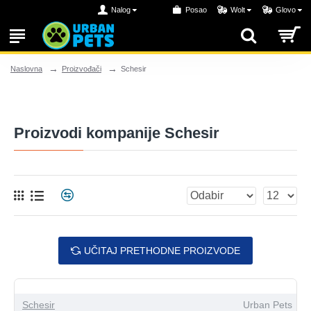
Nalog
Posao
Wolt
Glovo
Proizvođači
Schesir
Naslovna
Proizvodi kompanije Schesir
UČITAJ PRETHODNE PROIZVODE
Schesir
Urban Pets