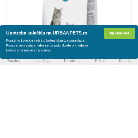
Upotreba kolačića na URBANPETS.rs
PRIHVATAM
PRIMENI FILTER
Koristimo kolačiće radi što boljeg iskustva posetilaca.
Korišćenjem sajta smatra se da potvrđujete prihvatanje
kolačića na našim stranicama.
Početna
Lista želja
Poređenje
E-Mail
Kontakt
Schesir
Urban Pets
Schesir cat hrana za mačke - Mature 400g
590,00 RSD
(1.475,00 RSD/kg)
Imate pitanja?