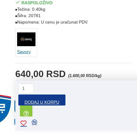
RASPOLOŽIVO
Težina:
0.40kg
Šifra:
20781
Napomena:
U cenu je uračunat PDV.
Savory
640,00 RSD
(1.600,00 RSD/kg)
DODAJ U KORPU