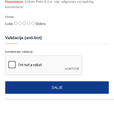
Napomena:
Urban Pets d.o.o. nije odgovran za sadržaj
komentara!
Ocena
Loše
Dobro
Validacija (anti-bot)
Kompletirajte validaciju
DALJE