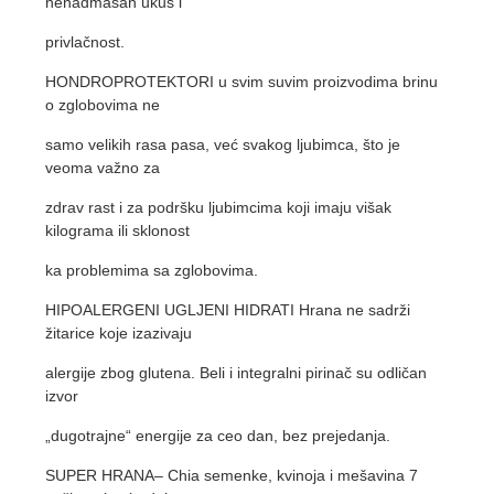
nenadmašan ukus i
privlačnost.
HONDROPROTEKTORI u svim suvim proizvodima brinu
o zglobovima ne
samo velikih rasa pasa, već svakog ljubimca, što je
veoma važno za
zdrav rast i za podršku ljubimcima koji imaju višak
kilograma ili sklonost
ka problemima sa zglobovima.
HIPOALERGENI UGLJENI HIDRATI Hrana ne sadrži
žitarice koje izazivaju
alergije zbog glutena. Beli i integralni pirinač su odličan
izvor
„dugotrajne“ energije za ceo dan, bez prejedanja.
SUPER HRANA– Chia semenke, kvinoja i mešavina 7