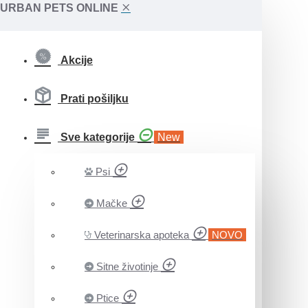
URBAN PETS ONLINE
Akcije
Prati pošiljku
Sve kategorije
New
Psi
Mačke
Veterinarska apoteka
NOVO
Sitne životinje
Ptice