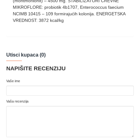
(montmorilonit) – 4500 mg. STABILIZATORI CREVNE
MIKROFLORE: probiotik 4b1707, Enterococcus faecium
NCIMB 10415 – 109 formirajućih kolonija. ENERGETSKA
VREDNOST: 3872 kcal/kg
Utisci kupaca (0)
NAPIŠITE RECENZIJU
Vaše ime
Vaša recenzija