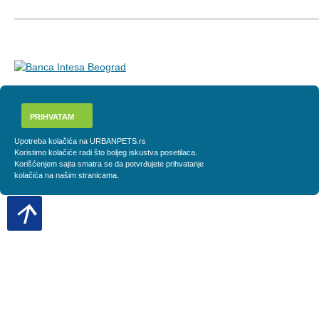
PRIHVATAM
Upotreba kolačića na URBANPETS.rs
Koristimo kolačiće radi što boljeg iskustva posetilaca.
Korišćenjem sajta smatra se da potvrđujete prihvatanje
kolačića na našim stranicama.