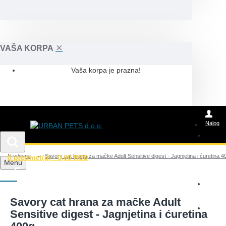
VAŠA KORPA
Vaša korpa je prazna!
Nalog
Naslovna
Savory cat hrana za mačke Adult Sensitive digest - Jagnjetina i ćuretina 4
0 predmet(a) - 0,00 RSD
Posao
Menu
Wolt
Savory cat hrana za mačke Adult
Glovo
Sensitive digest - Jagnjetina i ćuretina