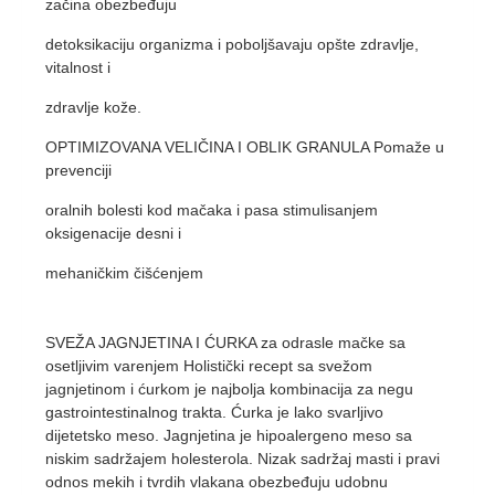
začina obezbeđuju
detoksikaciju organizma i poboljšavaju opšte zdravlje,
vitalnost i
zdravlje kože.
OPTIMIZOVANA VELIČINA I OBLIK GRANULA Pomaže u
prevenciji
oralnih bolesti kod mačaka i pasa stimulisanjem
oksigenacije desni i
mehaničkim čišćenjem
SVEŽA JAGNJETINA I ĆURKA za odrasle mačke sa
osetljivim varenjem Holistički recept sa svežom
jagnjetinom i ćurkom je najbolja kombinacija za negu
gastrointestinalnog trakta. Ćurka je lako svarljivo
dijetetsko meso. Jagnjetina je hipoalergeno meso sa
niskim sadržajem holesterola. Nizak sadržaj masti i pravi
odnos mekih i tvrdih vlakana obezbeđuju udobnu