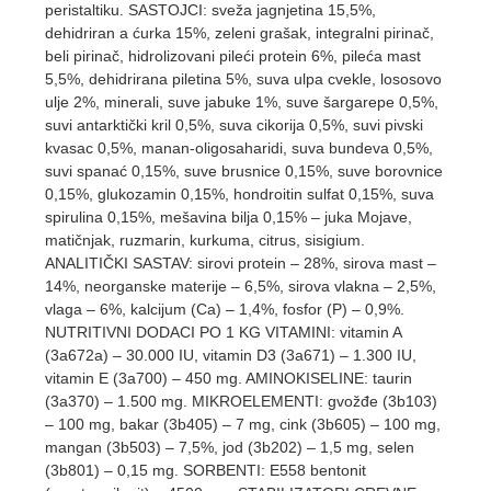
peristaltiku. SASTOJCI: sveža jagnjetina 15,5%,
dehidriran a ćurka 15%, zeleni grašak, integralni pirinač,
beli pirinač, hidrolizovani pileći protein 6%, pileća mast
5,5%, dehidrirana piletina 5%, suva ulpa cvekle, lososovo
ulje 2%, minerali, suve jabuke 1%, suve šargarepe 0,5%,
suvi antarktički kril 0,5%, suva cikorija 0,5%, suvi pivski
kvasac 0,5%, manan-oligosaharidi, suva bundeva 0,5%,
suvi spanać 0,15%, suve brusnice 0,15%, suve borovnice
0,15%, glukozamin 0,15%, hondroitin sulfat 0,15%, suva
spirulina 0,15%, mešavina bilja 0,15% – juka Mojave,
matičnjak, ruzmarin, kurkuma, citrus, sisigium.
ANALITIČKI SASTAV: sirovi protein – 28%, sirova mast –
14%, neorganske materije – 6,5%, sirova vlakna – 2,5%,
vlaga – 6%, kalcijum (Ca) – 1,4%, fosfor (P) – 0,9%.
NUTRITIVNI DODACI PO 1 KG VITAMINI: vitamin A
(3a672a) – 30.000 IU, vitamin D3 (3a671) – 1.300 IU,
vitamin E (3a700) – 450 mg. AMINOKISELINE: taurin
(3a370) – 1.500 mg. MIKROELEMENTI: gvožđe (3b103)
– 100 mg, bakar (3b405) – 7 mg, cink (3b605) – 100 mg,
mangan (3b503) – 7,5%, jod (3b202) – 1,5 mg, selen
(3b801) – 0,15 mg. SORBENTI: E558 bentonit