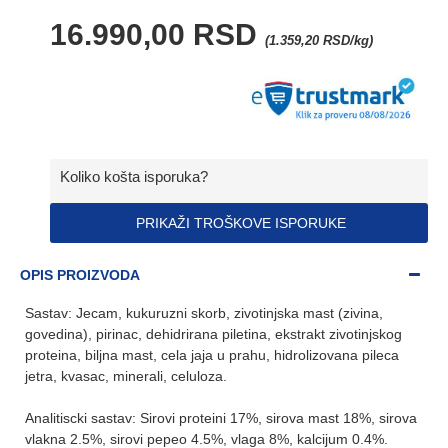
16.990,00 RSD
(1.359,20 RSD/kg)
Koliko košta isporuka?
PRIKAŽI TROŠKOVE ISPORUKE
OPIS PROIZVODA
Sastav: Jecam, kukuruzni skorb, zivotinjska mast (zivina,
govedina), pirinac, dehidrirana piletina, ekstrakt zivotinjskog
proteina, biljna mast, cela jaja u prahu, hidrolizovana pileca
jetra, kvasac, minerali, celuloza.
Analitiscki sastav: Sirovi proteini 17%, sirova mast 18%, sirova
vlakna 2.5%, sirovi pepeo 4.5%, vlaga 8%, kalcijum 0.4%.