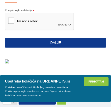
Kompletirajte validaciju
DALJE
Upotreba kolačića na URBANPETS.rs
PRIHVATAM
Koristimo kolačiće radi što boljeg iskustva posetilaca.
Korišćenjem sajta smatra se da potvrđujete prihvatanje
kolačića na našim stranicama.
DODAJ U KORPU