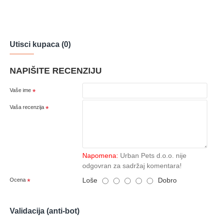
Utisci kupaca (0)
NAPIŠITE RECENZIJU
Vaše ime
Vaša recenzija
Napomena:
Urban Pets d.o.o. nije
odgovran za sadržaj komentara!
Loše
Dobro
Ocena
Validacija (anti-bot)