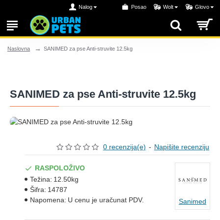
Nalog
Posao
Wolt
Glovo
SANIMED za pse Anti-struvite 12.5kg
Naslovna
SANIMED za pse Anti-struvite 12.5kg
0 recenzija(e)
-
Napišite recenziju
RASPOLOŽIVO
Težina:
12.50kg
Šifra:
14787
Napomena:
U cenu je uračunat PDV.
Sanimed