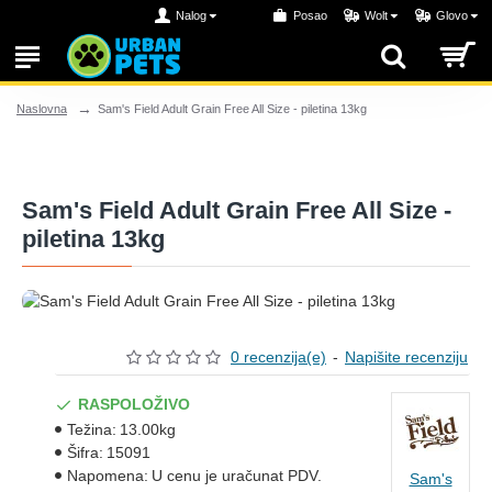
Nalog
Posao
Wolt
Glovo
Sam's Field Adult Grain Free All Size - piletina 13kg
Naslovna
Sam's Field Adult Grain Free All Size -
piletina 13kg
0 recenzija(e)
-
Napišite recenziju
RASPOLOŽIVO
Težina:
13.00kg
Šifra:
15091
Napomena:
U cenu je uračunat PDV.
Sam's