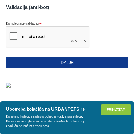
Validacija (anti-bot)
Kompletirajte validaciju
DALJE
Upotreba kolačića na URBANPETS.rs
PRIHVATAM
Koristimo kolačiće radi što boljeg iskustva posetilaca.
Korišćenjem sajta smatra se da potvrđujete prihvatanje
kolačića na našim stranicama.
DODAJ U KORPU