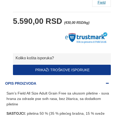
Field
5.590,00 RSD
(430,00 RSD/kg)
Koliko košta isporuka?
PRIKAŽI TROŠKOVE ISPORUKE
OPIS PROIZVODA
Sam’s Field All Size Adult Grain Free sa ukusom piletine - suva
hrana za odrasle pse svih rasa, bez žitarica, sa dodatkom
piletine
SASTOJCI:
piletina 50 % (35 % pilećeg brašna, 15 % sveže