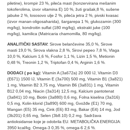
piletine), krompir 23 %, pileća mast (konzervirana mešanim
tokoferolima, izvor vitamina E) 10 %, žuti grašak,8 %, sušene
jabuke 2 %, lososovo ulje 2 %, pileća jetra 2 %, pivski kvasac
(izvor manan-oligosaharida), šargarepa 1 %, glukozamin (300
mg/kg), kondroitin sulfat (180 mg/kg), ekstrakt juke (100
mg/kg), kamilica (Matricaria chamomilla, 80 mg/kg).
ANALITIČKI SASTAV:
Sirove belančevine 35,0 %, Sirove
masti 19,0 %, Sirova vlakna 2,8 %, Sirovi pepeo 7,8 %, Vlaga
10,0 %, Kalcium 1,6 %, Fosfor 1,1 %, Lizin 1,5 %, Metionin
0,48 %, Treonin 1,2 %, Triptofan 0,4 %, Arginin 1,6 %.
DODACI ( po kg):
Vitamin A (3a672a) 20 000 IJ, Vitamin D3
(E671) 1500 IJ, Vitamin E (3a700) 500 mg, Vitamin B1 (3a821)
1 mg, Vitamin B2 3,75 mg, Vitamin B6 (3a831) 1 mg, Vitamin
B12 0,04 mg, Niacin (3a314) 12,5 mg, Kalcium pantotenat
(3a841) 10 mg, Biotin (3a880) 0,6 mg, Folna kiselina (3a316)
0,5 mg, Kolin-klorid (3a890) 600 mg, Gvožđe (E1) 70 mg,
Mangan (E5) 35 mg, Cink (E6) 83 mg, Bakar (E4) 14 mg, Jod
(3b201) 0,65 mg, Selen (3b8.10) 0,2 mg. Sadržava
antioksidanse koje je odobrila EU. METABOLIČKA ENERGIJA:
3950 kcal/kg. Omega-3 0,35 %, omega-6 2,6 %.