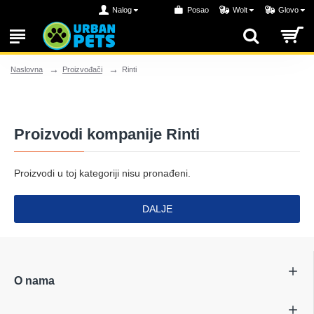
Nalog
Posao
Wolt
Glovo
Proizvođači
Rinti
Naslovna
Proizvodi kompanije Rinti
Proizvodi u toj kategoriji nisu pronađeni.
DALJE
O nama