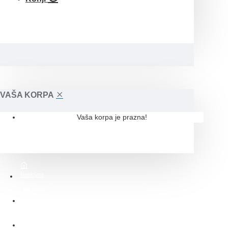
VAŠA KORPA
Vaša korpa je prazna!
Naslovna
Zaposlenje
O nama