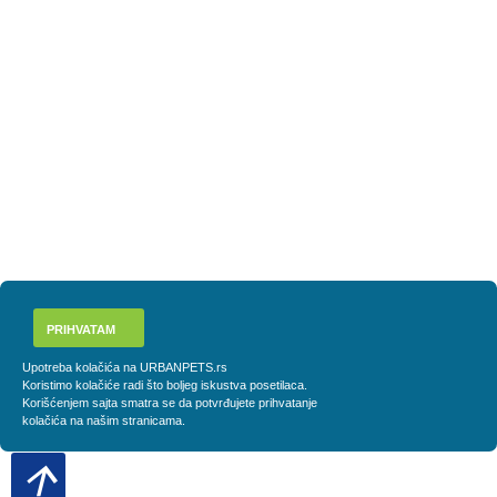
PRIHVATAM
Upotreba kolačića na URBANPETS.rs
Koristimo kolačiće radi što boljeg iskustva posetilaca.
Korišćenjem sajta smatra se da potvrđujete prihvatanje
kolačića na našim stranicama.