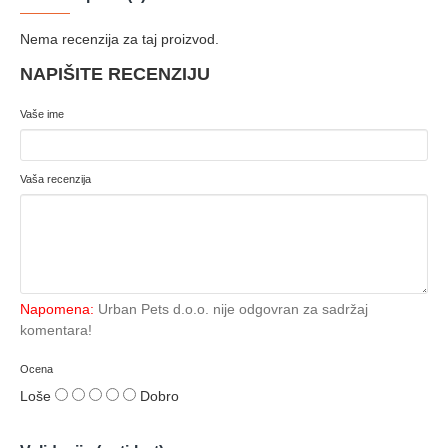
Nema recenzija za taj proizvod.
NAPIŠITE RECENZIJU
Vaše ime
Vaša recenzija
Napomena:
Urban Pets d.o.o. nije odgovran za sadržaj
komentara!
Ocena
Loše
Dobro