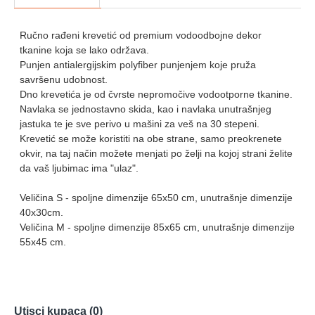
Ručno rađeni krevetić od premium vodoodbojne dekor
tkanine koja se lako održava.
Punjen antialergijskim polyfiber punjenjem koje pruža
savršenu udobnost.
Dno krevetića je od čvrste nepromočive vodootporne tkanine.
Navlaka se jednostavno skida, kao i navlaka unutrašnjeg
jastuka te je sve perivo u mašini za veš na 30 stepeni.
Krevetić se može koristiti na obe strane, samo preokrenete
okvir, na taj način možete menjati po želji na kojoj strani želite
da vaš ljubimac ima "ulaz".
Veličina S - spoljne dimenzije 65x50 cm, unutrašnje dimenzije
40x30cm.
Veličina M - spoljne dimenzije 85x65 cm, unutrašnje dimenzije
55x45 cm.
Utisci kupaca (0)