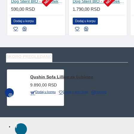
Dog Steril BIO - Dezinfekciono sredstvo za šape 100ml
Dog Steril BIO - Dezinfekciono sredstvo za šape 1l
590,00 RSD
1.790,00 RSD
Dodaj u korpu
Dodaj u korpu
SKORO PREGLEDANO
Qushin Sofa Lilliac za ljubimce
9.890,00 RSD
Dodaj u korpu
Dodaj u listu želja
Uporedi
BRZI PREGLED