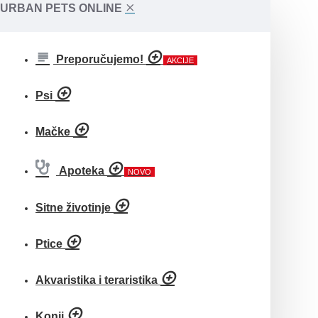
URBAN PETS ONLINE
Preporučujemo!
AKCIJE
Psi
Mačke
Apoteka
NOVO
Sitne životinje
Ptice
Akvaristika i teraristika
Konji