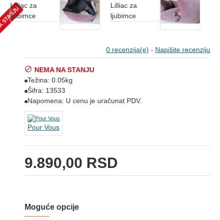
A STANJU
0 recenzija(e)
-
Napišite recenziju
NEMA NA STANJU
Težina:
0.05kg
Šifra:
13533
Napomena:
U cenu je uračunat PDV.
Pour Vous
9.890,00 RSD
Moguće opcije