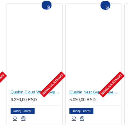
ANJU
NEMA NA STANJU
NEMA NA STANJU
Qushin Cloud White Gypsy jastuk za ljubimce
Qushin Nest Gypsy Blue - Zip krevet za ljubimce
6.290,00 RSD
5.090,00 RSD
Dodaj u korpu
Dodaj u korpu