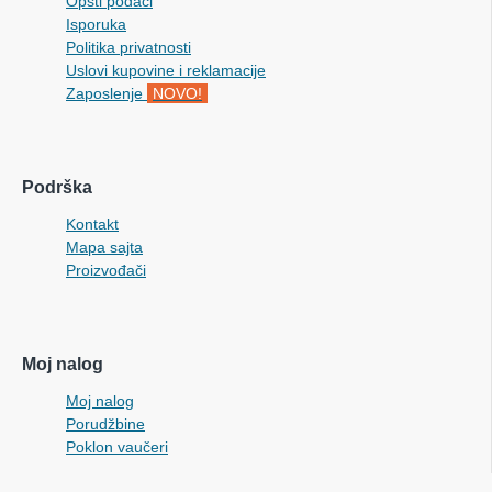
Opšti podaci
Isporuka
Politika privatnosti
Uslovi kupovine i reklamacije
Zaposlenje
NOVO!
Podrška
Kontakt
Mapa sajta
Proizvođači
Moj nalog
Moj nalog
Porudžbine
Poklon vaučeri