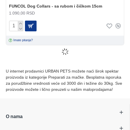
FUNCOL Dog Collars - sa rubom i čičkom 15cm
1.090,00 RSD
Imate pitanja?
U internet prodavnici URBAN PETS možete naći širok spektar
proizvoda iz kategorije Preparati za mačke. Besplatna isporuka
za porudžbine vrednosti veće od 3000 din i težine do 30kg. Sve
proizvode možete i lično preuzeti u našim maloprodajama!
O nama