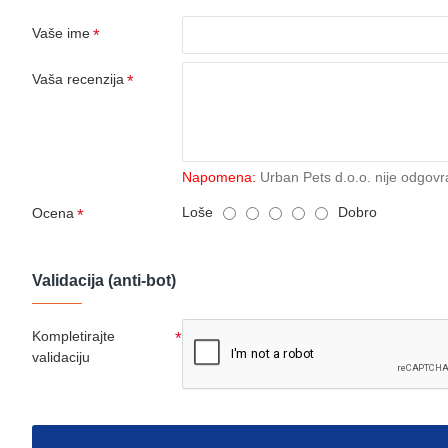
Vaše ime
Vaša recenzija
Napomena:
Urban Pets d.o.o. nije odgovr
Loše
Dobro
Ocena
Validacija (anti-bot)
Kompletirajte
validaciju