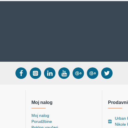
Moj nalog
Prodavni
Moj nalog
Urban P
Porudžbine
Nikole
Poklon vaučeri