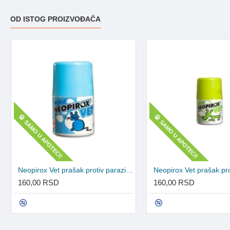
OD ISTOG PROIZVOĐAČA
SAMO U APOTECI!
SAMO U APOTECI!
Neopirox Vet prašak protiv parazita za mačke 50mg
160,00 RSD
160,00 RSD