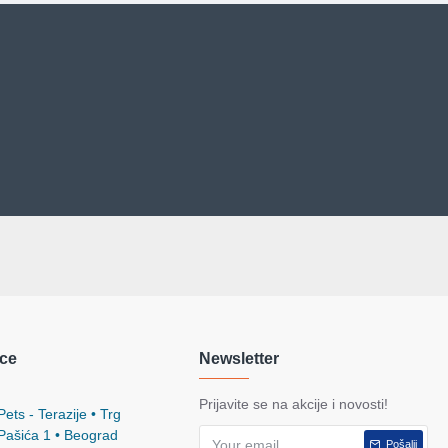
ce
Newsletter
Prijavite se na akcije i novosti!
ets - Terazije • Trg
 Pašića 1 • Beograd
Pošalji