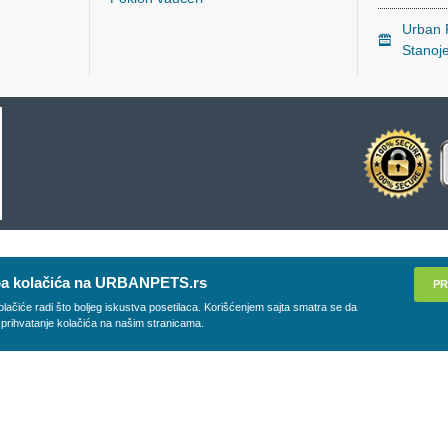
Urban P
Stanoj
a kolačića na URBANPETS.rs
PR
olačiće radi što boljeg iskustva posetilaca. Korišćenjem sajta smatra se da
 prihvatanje kolačića na našim stranicama.