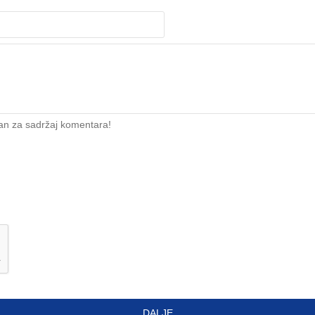
an za sadržaj komentara!
DALJE