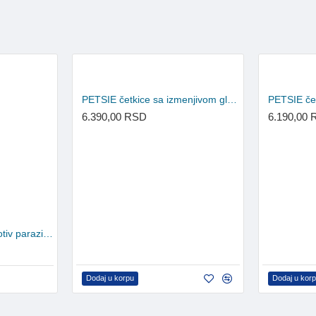
PETSIE četkice sa izmenjivom glavom - M (za pse od 10kg - 20kg)
6.390,00 RSD
6.190,00
Neopirox Vet prašak protiv parazita za pse 50mg
Dodaj u korpu
Dodaj u kor