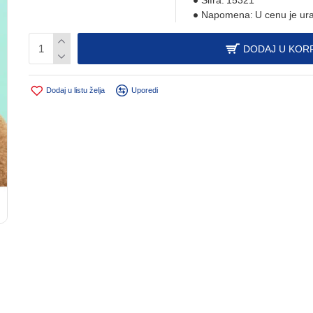
Šifra:
15321
Napomena:
U cenu je ur
DODAJ U KOR
Dodaj u listu želja
Uporedi