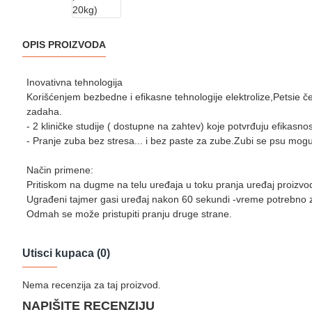
OPIS PROIZVODA
Inovativna tehnologija
Korišćenjem bezbedne i efikasne tehnologije elektrolize,Petsie č
zadaha.
- 2 kliničke studije ( dostupne na zahtev) koje potvrđuju efikasno
- Pranje zuba bez stresa... i bez paste za zube.Zubi se psu mogu pra
Način primene:
Pritiskom na dugme na telu uređaja u toku pranja uređaj proizvodi
Ugrađeni tajmer gasi uređaj nakon 60 sekundi -vreme potrebno za
Odmah se može pristupiti pranju druge strane.
Utisci kupaca (0)
Nema recenzija za taj proizvod.
NAPIŠITE RECENZIJU