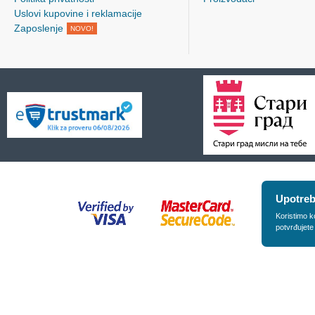
Uslovi kupovine i reklamacije
Zaposlenje
NOVO!
Upotreb
Koristimo k
potvrđujete