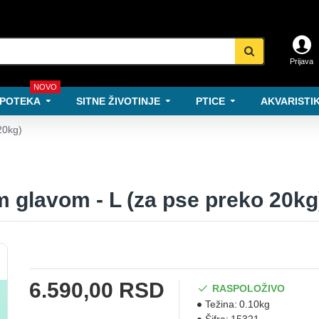
Prijava
NOVO
POTEKA
SITNE ŽIVOTINJE
PTICE
AKVARISTIK
20kg)
 glavom - L (za pse preko 20kg
6.590,00 RSD
RASPOLOŽIVO
Težina:
0.10kg