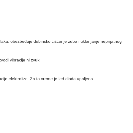
plaka, obezbeđuje dubinsko ćišćenje zuba i uklanjanje neprijatnog
zvodi vibracije ni zvuk
ije elektrolize. Za to vreme je led dioda upaljena.