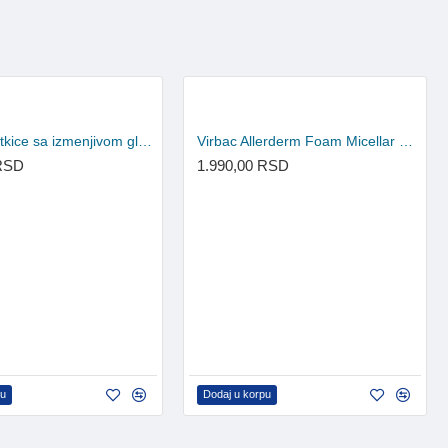
PETSIE četkice sa izmenjivom glavom - S (za pse do 10kg)
Virbac Allerderm Foam Micellar Water Technology 100ml
 RSD
1.990,00 RSD
pu
Dodaj u korpu