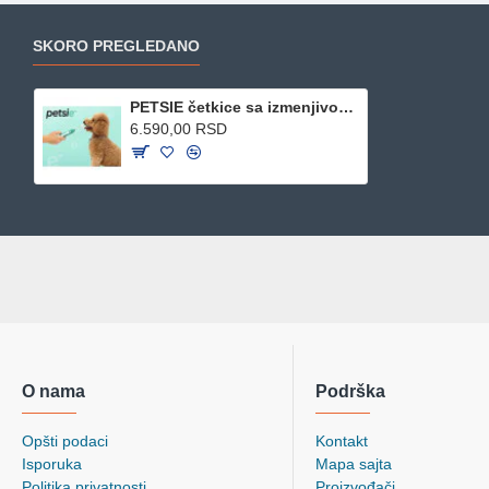
SKORO PREGLEDANO
PETSIE četkice sa izmenjivom glavom - L (za pse preko 20kg)
6.590,00 RSD
O nama
Podrška
Opšti podaci
Kontakt
Isporuka
Mapa sajta
Politika privatnosti
Proizvođači