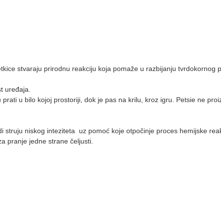
etkice stvaraju prirodnu reakciju koja pomaže u razbijanju tvrdokornog 
st uređaja.
ti u bilo kojoj prostoriji, dok je pas na krilu, kroz igru. Petsie ne proi
 struju niskog inteziteta uz pomoć koje otpočinje proces hemijske reakc
 pranje jedne strane čeljusti.