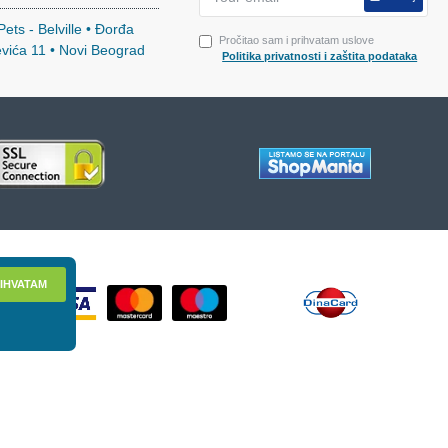
ets - Belville • Đorđa
Pročitao sam i prihvatam uslove
evića 11 • Novi Beograd
Politika privatnosti i zaštita podataka
IHVATAM