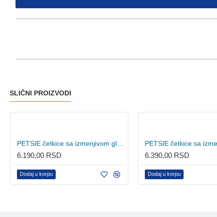
SLIČNI PROIZVODI
PETSIE četkice sa izmenjivom glavom - S (za pse do 10kg)
6.190,00 RSD
6.390,00 RSD
Dodaj u korpu
Dodaj u korpu