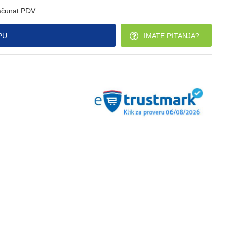
ačunat PDV.
PU
IMATE PITANJA?