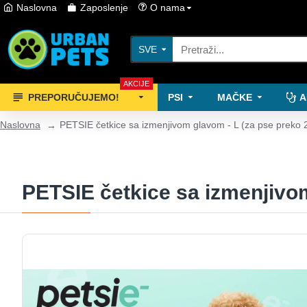
Naslovna
Zaposlenje
O nama
SVE
AKCIJE
PREPORUČUJEMO!
PSI
MAČKE
A
Naslovna
PETSIE četkice sa izmenjivom glavom - L (za pse preko 
PETSIE četkice sa izmenjivom