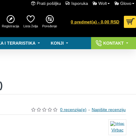
Prati pošiljku
Isporuka
Wolt
Glovo
0 predmet(a) - 0,00 RSD
Registracija
Lista želja
Poređenje
A I TERARISTIKA
KONJI
KONTAKT
)
0 recenzija(e)
-
Napišite recenziju
Virbac