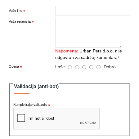
Vaše ime
Vaša recenzija
Napomena:
Urban Pets d.o.o. nije
odgovran za sadržaj komentara!
Loše
Dobro
Ocena
Validacija (anti-bot)
Kompletirajte validaciju