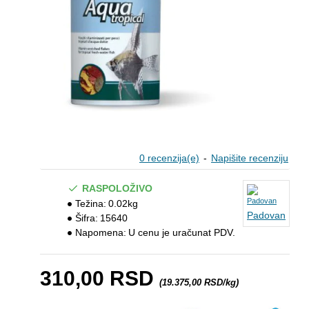
0 recenzija(e)
-
Napišite recenziju
RASPOLOŽIVO
Težina:
0.02kg
Padovan
Šifra:
15640
Napomena:
U cenu je uračunat PDV.
310,00 RSD
(19.375,00 RSD/kg)