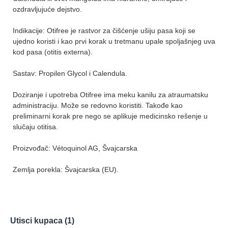
ozdravljujuće dejstvo.
Indikacije: Otifree je rastvor za čišćenje ušiju pasa koji se
ujedno koristi i kao prvi korak u tretmanu upale spoljašnjeg uva
kod pasa (otitis externa).
Sastav: Propilen Glycol i Calendula.
Doziranje i upotreba Otifree ima meku kanilu za atraumatsku
administraciju. Može se redovno koristiti. Takođe kao
preliminarni korak pre nego se aplikuje medicinsko rešenje u
slučaju otitisa.
Proizvođač: Vétoquinol AG, Švajcarska
Zemlja porekla: Švajcarska (EU).
Utisci kupaca (1)