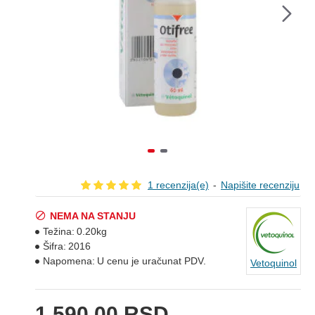
1 recenzija(e)
-
Napišite recenziju
NEMA NA STANJU
Težina:
0.20kg
Šifra:
2016
Napomena:
U cenu je uračunat PDV.
Vetoquinol
1.590,00 RSD