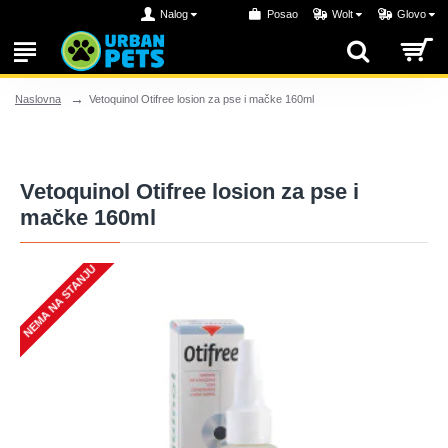
Nalog
Posao
Wolt
Glovo
Vetoquinol Otifree losion za pse i mačke 160ml
Naslovna
Vetoquinol Otifree losion za pse i
mačke 160ml
NEMA NA STANJU