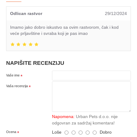
Odlican rastvor
29/12/2024
Imamo jako dobro iskustvo sa ovim rastvorom, čak i kod
veće prljavštine i svraba koji je pas imao
NAPIŠITE RECENZIJU
Vaše ime
Vaša recenzija
Napomena:
Urban Pets d.o.o. nije
odgovran za sadržaj komentara!
Loše
Dobro
Ocena