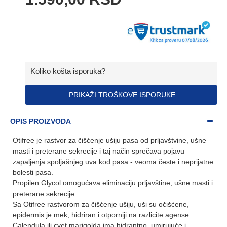
Koliko košta isporuka?
PRIKAŽI TROŠKOVE ISPORUKE
OPIS PROIZVODA
Otifree je rastvor za čišćenje ušiju pasa od prljavštvine, ušne
masti i preterane sekrecije i taj način sprečava pojavu
zapaljenja spoljašnjeg uva kod pasa - veoma česte i neprijatne
bolesti pasa.
Propilen Glycol omogućava eliminaciju prljavštine, ušne masti i
preterane sekrecije.
Sa Otifree rastvorom za čišćenje ušiju, uši su očišćene,
epidermis je mek, hidriran i otporniji na razlicite agense.
Calendula ili cvet marigolda ima hidrantno, umirujuće i