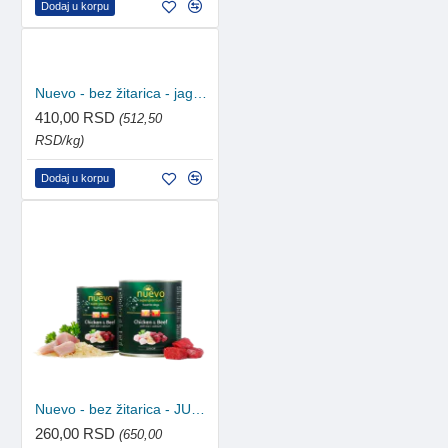
Dodaj u korpu
Nuevo - bez žitarica - jagnjetina i krompir 800g
410,00 RSD
(512,50
RSD/kg)
Dodaj u korpu
Nuevo - bez žitarica - JUNIOR piletina i govedina 400g
260,00 RSD
(650,00