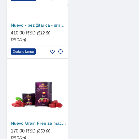
Nuevo - bez žitarica - srnetina sa nudlama 800g
410,00 RSD
(512,50
RSD/kg)
Dodaj u korpu
Nuevo Grain Free za mačke - govedina 200g
170,00 RSD
(850,00
RSD/kg)