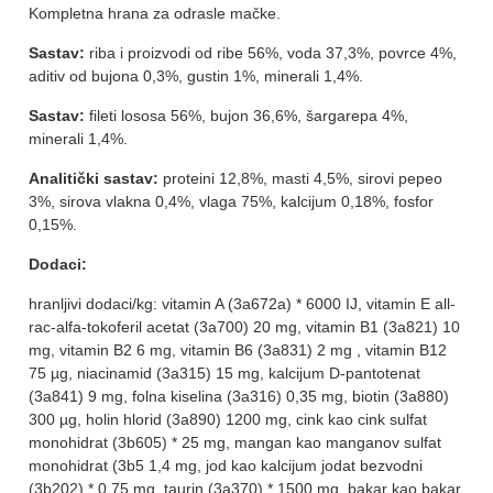
Kompletna hrana za odrasle mačke.
Sastav:
riba i proizvodi od ribe 56%, voda 37,3%, povrce 4%,
aditiv od bujona 0,3%, gustin 1%, minerali 1,4%.
Sastav:
fileti lososa 56%, bujon 36,6%, šargarepa 4%,
minerali 1,4%.
Analitički sastav:
proteini 12,8%, masti 4,5%, sirovi pepeo
3%, sirova vlakna 0,4%, vlaga 75%, kalcijum 0,18%, fosfor
0,15%.
Dodaci:
hranljivi dodaci/kg: vitamin A (3a672a) * 6000 IJ, vitamin E all-
rac-alfa-tokoferil acetat (3a700) 20 mg, vitamin B1 (3a821) 10
mg, vitamin B2 6 mg, vitamin B6 (3a831) 2 mg , vitamin B12
75 µg, niacinamid (3a315) 15 mg, kalcijum D-pantotenat
(3a841) 9 mg, folna kiselina (3a316) 0,35 mg, biotin (3a880)
300 µg, holin hlorid (3a890) 1200 mg, cink kao cink sulfat
monohidrat (3b605) * 25 mg, mangan kao manganov sulfat
monohidrat (3b5 1,4 mg, jod kao kalcijum jodat bezvodni
(3b202) * 0,75 mg, taurin (3a370) * 1500 mg, bakar kao bakar