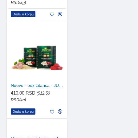
RSD/kg)
Dodaj u korpu
Nuevo - bez žitarica - JUNIOR piletina i govedina 800g
410,00 RSD
(512,50
RSD/kg)
Dodaj u korpu