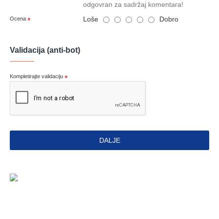
odgovran za sadržaj komentara!
Loše
Dobro
Ocena
Validacija (anti-bot)
Kompletirajte validaciju
DALJE