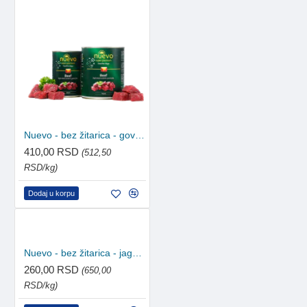
Nuevo - bez žitarica - govedina 800g
410,00 RSD
(512,50
RSD/kg)
Dodaj u korpu
Nuevo - bez žitarica - jagnjetina i krompir 400g
260,00 RSD
(650,00
RSD/kg)