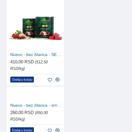
Nuevo - bez žitarica - SENIOR jagnjetina i govedina 800g
410,00 RSD
(512,50
RSD/kg)
Dodaj u korpu
Nuevo - bez žitarica - srnetina sa nudlama 400g
260,00 RSD
(650,00
RSD/kg)
Dodaj u korpu