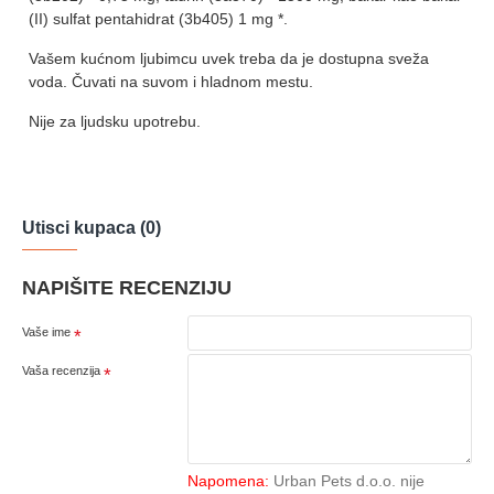
(II) sulfat pentahidrat (3b405) 1 mg *.
Vašem kućnom ljubimcu uvek treba da je dostupna sveža
voda. Čuvati na suvom i hladnom mestu.
Nije za ljudsku upotrebu.
Utisci kupaca (0)
NAPIŠITE RECENZIJU
Vaše ime
Vaša recenzija
Napomena:
Urban Pets d.o.o. nije