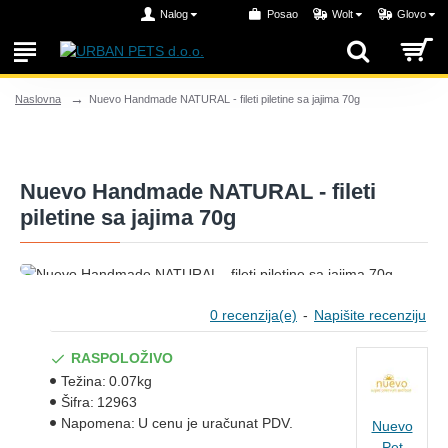
Nalog
Posao
Wolt
Glovo
Nuevo Handmade NATURAL - fileti piletine sa jajima 70g
Naslovna
Nuevo Handmade NATURAL - fileti
piletine sa jajima 70g
0 recenzija(e)
-
Napišite recenziju
RASPOLOŽIVO
Težina:
0.07kg
Šifra:
12963
Napomena:
U cenu je uračunat PDV.
Nuevo
Pet