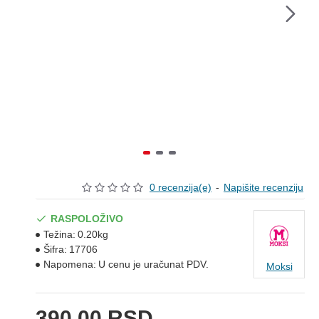
0 recenzija(e)
-
Napišite recenziju
RASPOLOŽIVO
Težina:
0.20kg
Šifra:
17706
Napomena:
U cenu je uračunat PDV.
Moksi
390,00 RSD