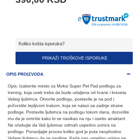
Koliko košta isporuka?
PRIKAŽI TROŠKOVE ISPORUKE
OPIS PROIZVODA
Opis: Izaberite mesto za Moksi Super Pet Pad podlogu za
trening, koja uvek treba da bude udaljena od hrane i kreveta
Vašeg ljubimca. Otvorite podlogu, postavite je na pod i
pričvrstite lepljivom trakom, koja se nalazi sa zadnje strane
podloge. Postavite ljubimca na podlogu tokom dana, dozvolite
mu da je omiriše kako bi se navikao na nju i osetio atraktant.
Ne očekujte da Vaš ljubimac odmah uspešno urinira na
podlogu. Ponavljajte proces koliko god je puta neophodno
Vašem ljubimcu da se navikne. Kada pas uspešno urinira na