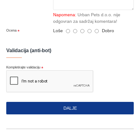
Napomena:
Urban Pets d.o.o. nije
odgovran za sadržaj komentara!
Loše
Dobro
Ocena
Validacija (anti-bot)
Kompletirajte validaciju
DALJE