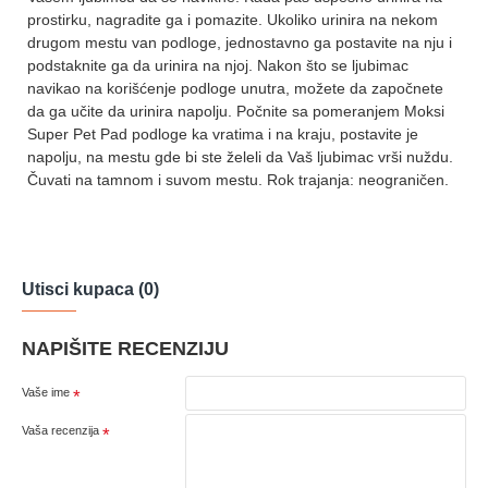
prostirku, nagradite ga i pomazite. Ukoliko urinira na nekom
drugom mestu van podloge, jednostavno ga postavite na nju i
podstaknite ga da urinira na njoj. Nakon što se ljubimac
navikao na korišćenje podloge unutra, možete da započnete
da ga učite da urinira napolju. Počnite sa pomeranjem Moksi
Super Pet Pad podloge ka vratima i na kraju, postavite je
napolju, na mestu gde bi ste želeli da Vaš ljubimac vrši nuždu.
Čuvati na tamnom i suvom mestu. Rok trajanja: neograničen.
Utisci kupaca (0)
NAPIŠITE RECENZIJU
Vaše ime
Vaša recenzija