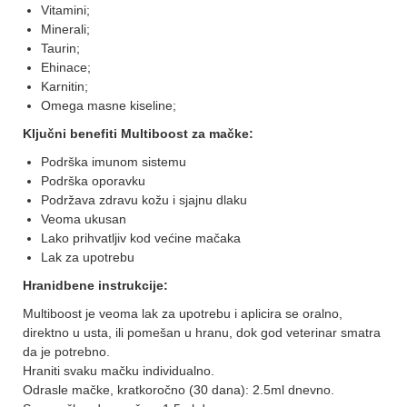
Vitamini;
Minerali;
Taurin;
Ehinace;
Karnitin;
Omega masne kiseline;
Ključni benefiti Multiboost za mačke:
Podrška imunom sistemu
Podrška oporavku
Podržava zdravu kožu i sjajnu dlaku
Veoma ukusan
Lako prihvatljiv kod većine mačaka
Lak za upotrebu
Hranidbene instrukcije:
Multiboost je veoma lak za upotrebu i aplicira se oralno,
direktno u usta, ili pomešan u hranu, dok god veterinar smatra
da je potrebno.
Hraniti svaku mačku individualno.
Odrasle mačke, kratkoročno (30 dana): 2.5ml dnevno.