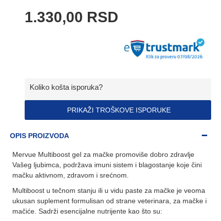
1.330,00 RSD
Koliko košta isporuka?
PRIKAŽI TROŠKOVE ISPORUKE
OPIS PROIZVODA
Mervue Multiboost gel za mačke promoviše dobro zdravlje
Vašeg ljubimca, podržava imuni sistem i blagostanje koje čini
mačku aktivnom, zdravom i srećnom.
Multiboost u tečnom stanju ili u vidu paste za mačke je veoma
ukusan suplement formulisan od strane veterinara, za mačke i
mačiće. Sadrži esencijalne nutrijente kao što su: