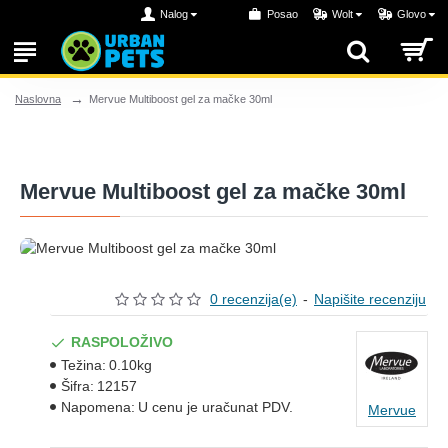
Nalog
Posao
Wolt
Glovo
Mervue Multiboost gel za mačke 30ml
Naslovna
Mervue Multiboost gel za mačke 30ml
0 recenzija(e)
-
Napišite recenziju
RASPOLOŽIVO
Težina:
0.10kg
Šifra:
12157
Napomena:
U cenu je uračunat PDV.
Mervue