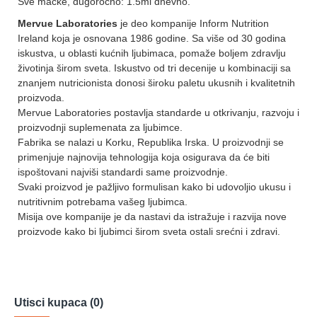
Sve mačke, dugoročno: 1.5ml dnevno.
Mervue Laboratories
je deo kompanije Inform Nutrition
Ireland koja je osnovana 1986 godine. Sa više od 30 godina
iskustva, u oblasti kućnih ljubimaca, pomaže boljem zdravlju
životinja širom sveta. Iskustvo od tri decenije u kombinaciji sa
znanjem nutricionista donosi široku paletu ukusnih i kvalitetnih
proizvoda.
Mervue Laboratories postavlja standarde u otkrivanju, razvoju i
proizvodnji suplemenata za ljubimce.
Fabrika se nalazi u Korku, Republika Irska. U proizvodnji se
primenjuje najnovija tehnologija koja osigurava da će biti
ispoštovani najviši standardi same proizvodnje.
Svaki proizvod je pažljivo formulisan kako bi udovoljio ukusu i
nutritivnim potrebama vašeg ljubimca.
Misija ove kompanije je da nastavi da istražuje i razvija nove
proizvode kako bi ljubimci širom sveta ostali srećni i zdravi.
Utisci kupaca (0)