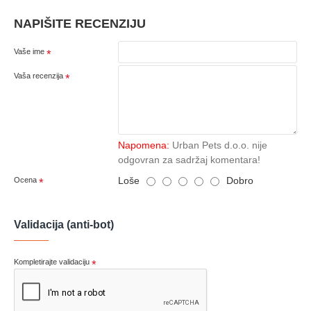
NAPIŠITE RECENZIJU
Vaše ime
Vaša recenzija
Napomena:
Urban Pets d.o.o. nije
odgovran za sadržaj komentara!
Loše
Dobro
Ocena
Validacija (anti-bot)
Kompletirajte validaciju