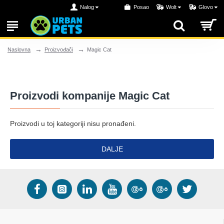
Nalog
Posao
Wolt
Glovo
Proizvođači
Magic Cat
Naslovna
Proizvodi kompanije Magic Cat
Proizvodi u toj kategoriji nisu pronađeni.
DALJE