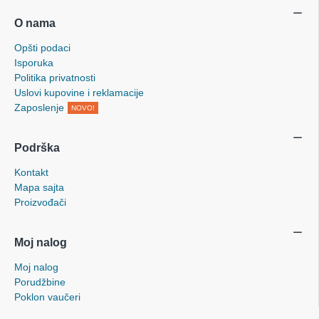
O nama
Opšti podaci
Isporuka
Politika privatnosti
Uslovi kupovine i reklamacije
Zaposlenje
NOVO!
Podrška
Kontakt
Mapa sajta
Proizvođači
Moj nalog
Moj nalog
Porudžbine
Poklon vaučeri