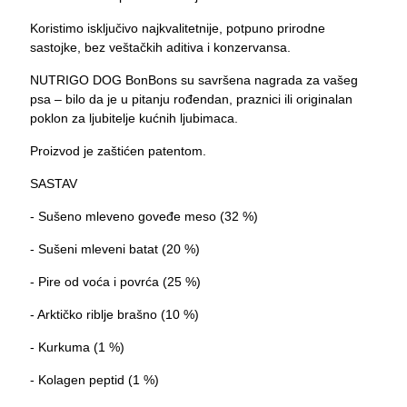
Koristimo isključivo najkvalitetnije, potpuno prirodne
sastojke, bez veštačkih aditiva i konzervansa.
NUTRIGO DOG BonBons su savršena nagrada za vašeg
psa – bilo da je u pitanju rođendan, praznici ili originalan
poklon za ljubitelje kućnih ljubimaca.
Proizvod je zaštićen patentom.
SASTAV
- Sušeno mleveno goveđe meso (32 %)
- Sušeni mleveni batat (20 %)
- Pire od voća i povrća (25 %)
- Arktičko riblje brašno (10 %)
- Kurkuma (1 %)
- Kolagen peptid (1 %)