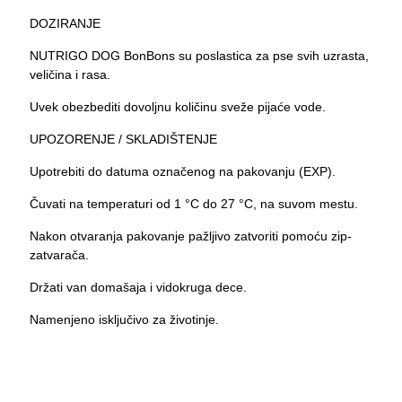
DOZIRANJE
NUTRIGO DOG BonBons su poslastica za pse svih uzrasta,
veličina i rasa.
Uvek obezbediti dovoljnu količinu sveže pijaće vode.
UPOZORENJE / SKLADIŠTENJE
Upotrebiti do datuma označenog na pakovanju (EXP).
Čuvati na temperaturi od 1 °C do 27 °C, na suvom mestu.
Nakon otvaranja pakovanje pažljivo zatvoriti pomoću zip-
zatvarača.
Držati van domašaja i vidokruga dece.
Namenjeno isključivo za životinje.