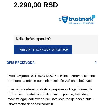
2.290,00 RSD
Koliko košta isporuka?
PRIKAŽI TROŠKOVE ISPORUKE
OPIS PROIZVODA
Predstavljamo NUTRIGO DOG BonBons – zdrave i ukusne
bonbone sa tečnim punjenjem koje će vaš pas obožavati!
Ove ručno rađene poslastice prepune su bogatih mesnih
aroma, uz dodatak sezonskog voća i povrća, tako da je
svaki zalogaj jedinstveno iskustvo koje raduje pseća čula i
istovremeno doprinosi zdravlju.