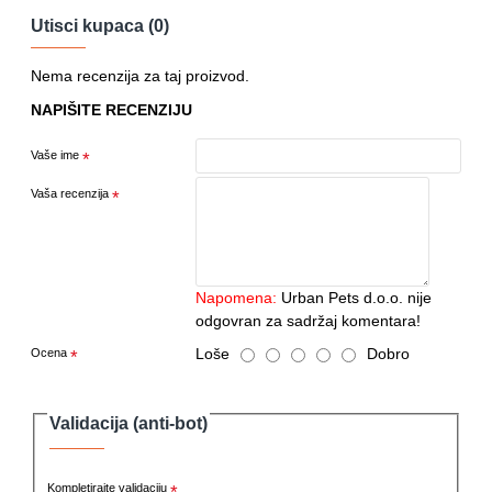
Utisci kupaca (0)
Nema recenzija za taj proizvod.
NAPIŠITE RECENZIJU
Vaše ime
Vaša recenzija
Napomena:
Urban Pets d.o.o. nije
odgovran za sadržaj komentara!
Loše
Dobro
Ocena
Validacija (anti-bot)
Kompletirajte validaciju