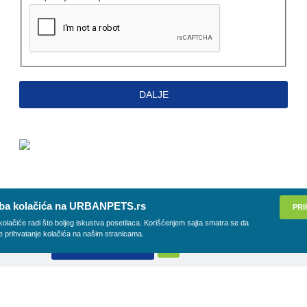
DALJE
ba kolačića na URBANPETS.rs
PRI
kolačiće radi što boljeg iskustva posetilaca. Korišćenjem sajta smatra se da
e prihvatanje kolačića na našim stranicama.
DODAJ U KORPU