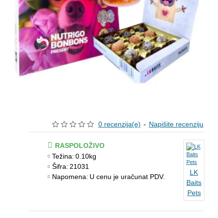
0 recenzija(e)
-
Napišite recenziju
RASPOLOŽIVO
Težina:
0.10kg
Šifra:
21031
LK
Napomena:
U cenu je uračunat PDV.
Baits
Pets