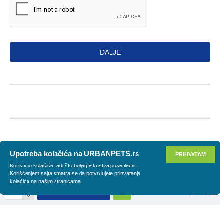
DALJE
Upotreba kolačića na URBANPETS.rs
PRIHVATAM
Koristimo kolačiće radi što boljeg iskustva posetilaca.
Korišćenjem sajta smatra se da potvrđujete prihvatanje
kolačića na našim stranicama.
DODAJ U KORPU