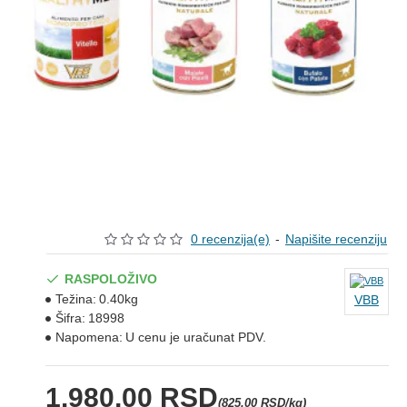
0 recenzija(e)
-
Napišite recenziju
RASPOLOŽIVO
Težina:
0.40kg
VBB
Šifra:
18998
Napomena:
U cenu je uračunat PDV.
1.980,00 RSD
(825,00 RSD/kg)