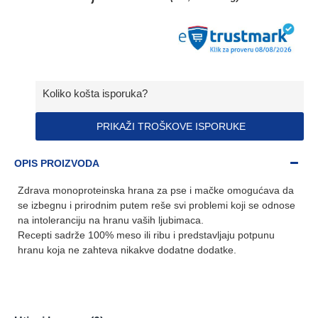
Koliko košta isporuka?
PRIKAŽI TROŠKOVE ISPORUKE
OPIS PROIZVODA
Zdrava monoproteinska hrana za pse i mačke omogućava da
se izbegnu i prirodnim putem reše svi problemi koji se odnose
na intoleranciju na hranu vaših ljubimaca.
Recepti sadrže 100% meso ili ribu i predstavljaju potpunu
hranu koja ne zahteva nikakve dodatne dodatke.