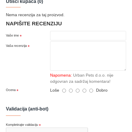
Utisci kupaca (0)
Nema recenzija za taj proizvod.
NAPIŠITE RECENZIJU
Vaše ime
Vaša recenzija
Napomena:
Urban Pets d.o.o. nije
odgovran za sadržaj komentara!
Loše
Dobro
Ocena
Validacija (anti-bot)
Kompletirajte validaciju