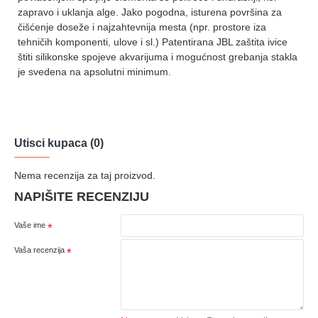
zapravo i uklanja alge. Jako pogodna, isturena površina za
čišćenje doseže i najzahtevnija mesta (npr. prostore iza
tehničih komponenti, ulove i sl.) Patentirana JBL zaštita ivice
štiti silikonske spojeve akvarijuma i mogućnost grebanja stakla
je svedena na apsolutni minimum.
Utisci kupaca (0)
Nema recenzija za taj proizvod.
NAPIŠITE RECENZIJU
Vaše ime
Vaša recenzija