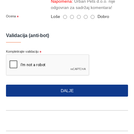
Napomena:
Urban Pets d.o.o. nije
odgovran za sadržaj komentara!
Loše
Dobro
Ocena
Validacija (anti-bot)
Kompletirajte validaciju
DALJE