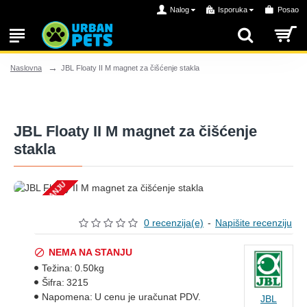
Nalog
Isporuka
Posao
JBL Floaty II M magnet za čišćenje stakla
Naslovna
JBL Floaty II M magnet za čišćenje
stakla
NEMA NA STANJU
0 recenzija(e)
-
Napišite recenziju
NEMA NA STANJU
Težina:
0.50kg
Šifra:
3215
Napomena:
U cenu je uračunat PDV.
JBL