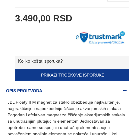
3.490,00 RSD
Koliko košta isporuka?
PRIKAŽI TROŠKOVE ISPORUKE
OPIS PROIZVODA
JBL Floaty II M magnet za staklo obezbeđuje najkvalitenije,
najpraktičnije i najbezbednije čišćenje akvarijumskih stakala.
Pogodan i efektivan magnet za čišćenje akvarijumskih stakala
sa unutrašnjim plutajućim elementom Jednostavan za
upotrebu: samo se spoljni i unutrašnji elementi spoje i
povlačenjem spoljnje elementa se pokreće i unurašnji, koi