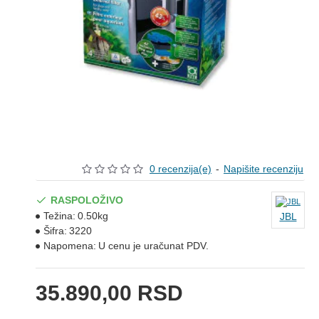
0 recenzija(e)
-
Napišite recenziju
RASPOLOŽIVO
Težina:
0.50kg
JBL
Šifra:
3220
Napomena:
U cenu je uračunat PDV.
35.890,00 RSD