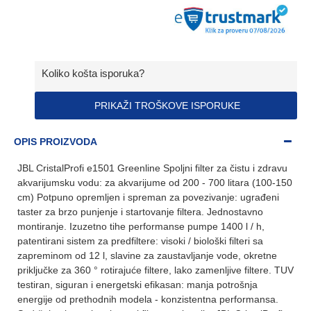
Koliko košta isporuka?
PRIKAŽI TROŠKOVE ISPORUKE
OPIS PROIZVODA
JBL CristalProfi e1501 Greenline Spoljni filter za čistu i zdravu
akvarijumsku vodu: za akvarijume od 200 - 700 litara (100-150
cm) Potpuno opremljen i spreman za povezivanje: ugrađeni
taster za brzo punjenje i startovanje filtera. Jednostavno
montiranje. Izuzetno tihe performanse pumpe 1400 l / h,
patentirani sistem za predfiltere: visoki / biološki filteri sa
zapreminom od 12 l, slavine za zaustavljanje vode, okretne
priključke za 360 ° rotirajuće filtere, lako zamenljive filtere. TUV
testiran, siguran i energetski efikasan: manja potrošnja
energije od prethodnih modela - konzistentna performansa.