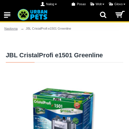
Nalog
Posao
Wolt
Glovo
JBL CristalProfi e1501 Greenline
Naslovna
JBL CristalProfi e1501 Greenline