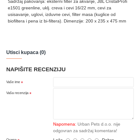
Sadržaj pakovanja: eksterni filter za akvarije, JBL CristalProfi
e1501 greenline, uklj. creva i cevi 16/22 mm, cevi za
usisavanje, uglovi, izduvne cevi, filter masa (kuglice od
biofiltera i pena iz bi-filtera). Dimenzije: 200 x 235 x 475 mm
Utisci kupaca (0)
NAPIŠITE RECENZIJU
Vaše ime
Vaša recenzija
Napomena:
Urban Pets d.o.o. nije
odgovran za sadržaj komentara!
Loše
Dobro
Ocena