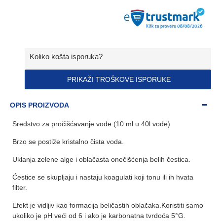
Koliko košta isporuka?
PRIKAŽI TROŠKOVE ISPORUKE
OPIS PROIZVODA
Sredstvo za pročišćavanje vode (10 ml u 40l vode)
Brzo se postiže kristalno čista voda.
Uklanja zelene alge i oblačasta onečišćenja belih čestica.
Ćestice se skupljaju i nastaju koagulati koji tonu ili ih hvata
filter.
Efekt je vidljiv kao formacija beličastih oblačaka.Koristiti samo
ukoliko je pH veći od 6 i ako je karbonatna tvrdoća 5°G.