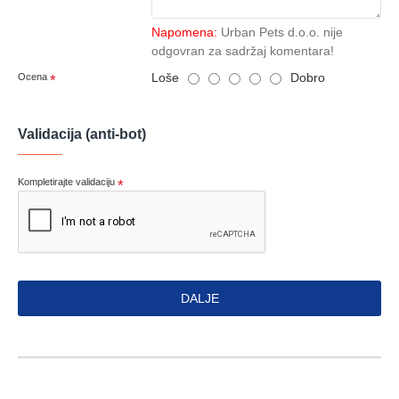
Napomena:
Urban Pets d.o.o. nije
odgovran za sadržaj komentara!
Loše
Dobro
Ocena
Validacija (anti-bot)
Kompletirajte validaciju
DALJE