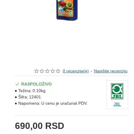
0 recenzija(e)
-
Napišite recenziju
RASPOLOŽIVO
Težina:
0.10kg
Šifra:
12401
Napomena:
U cenu je uračunat PDV.
JBL
690,00 RSD