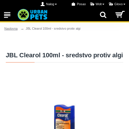
Nalog
Posao
Wolt
Glovo
JBL Clearol 100ml - sredstvo protiv algi
Naslovna
JBL Clearol 100ml - sredstvo protiv algi