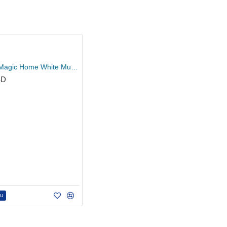
Inodorina Magic Home White Musk - sredstvo za čišćenje 1l
SD
pu