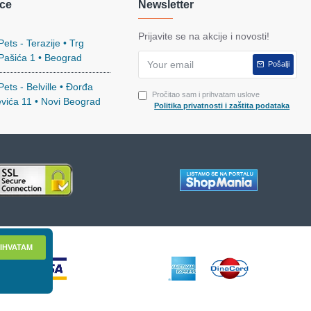
ce
Newsletter
Prijavite se na akcije i novosti!
ets - Terazije • Trg
 Pašića 1 • Beograd
Pošalji
ets - Belville • Đorđa
Pročitao sam i prihvatam uslove
evića 11 • Novi Beograd
Politika privatnosti i zaštita podataka
IHVATAM