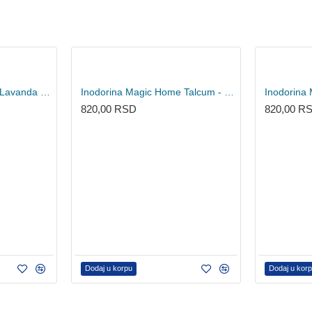
Inodorina Magic Home Lavanda - sredstvo za čišćenje 1l
Inodorina Magic Home Talcum - sredstvo za čišćenje 1l
820,00 RSD
820,00 R
Dodaj u korpu
Dodaj u kor