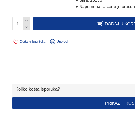
Šifra:
13293
Napomena:
U cenu je uračun
DODAJ U KOR
Dodaj u listu želja
Uporedi
Koliko košta isporuka?
PRIKAŽI TRO