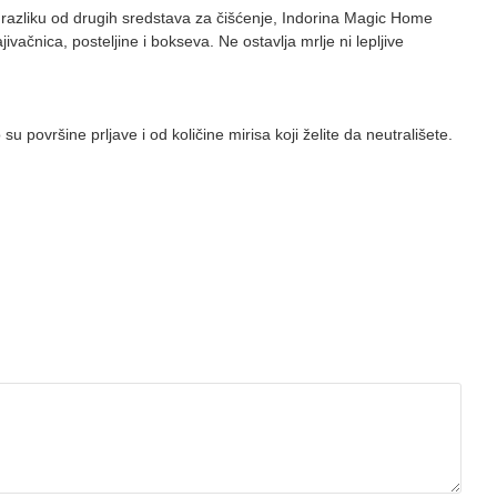
 razliku od drugih sredstava za čišćenje, Indorina Magic Home
vačnica, posteljine i bokseva. Ne ostavlja mrlje ni lepljive
površine prljave i od količine mirisa koji želite da neutrališete.