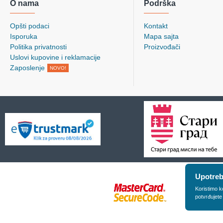
O nama
Podrška
Opšti podaci
Kontakt
Isporuka
Mapa sajta
Politika privatnosti
Proizvođači
Uslovi kupovine i reklamacije
Zaposlenje
NOVO!
Upotreb
Koristimo k
potvrđujete