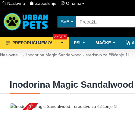
Naslovna
Zaposlenje
O nama
SVE
AKCIJE
PREPORUČUJEMO!
PSI
MAČKE
A
Naslovna
Inodorina Magic Sandalwood - sredstvo za čišćenje 1l
Inodorina Magic Sandalwood -
NEMA NA STANJU