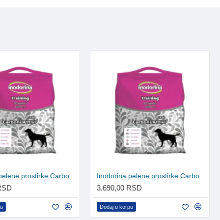
Inodorina pelene prostirke Carbon 60x60cm 40kom
Inodorina pelene prostirke Carbon 60x90cm 40kom
 RSD
3.690,00 RSD
pu
Dodaj u korpu