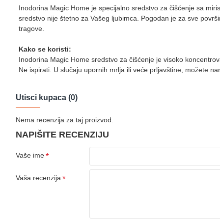
Inodorina Magic Home je specijalno sredstvo za čišćenje sa miri
sredstvo nije štetno za Vašeg ljubimca. Pogodan je za sve površine 
tragove.
Kako se koristi:
Inodorina Magic Home sredstvo za čišćenje je visoko koncentrovano
Ne ispirati. U slučaju upornih mrlja ili veće prljavštine, možete n
Utisci kupaca (0)
Nema recenzija za taj proizvod.
NAPIŠITE RECENZIJU
Vaše ime
Vaša recenzija