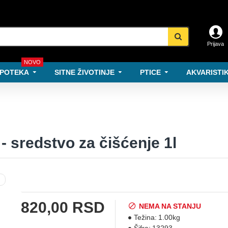
Prijava
NOVO
POTEKA
SITNE ŽIVOTINJE
PTICE
AKVARISTIK
 sredstvo za čišćenje 1l
820,00 RSD
NEMA NA STANJU
Težina:
1.00kg