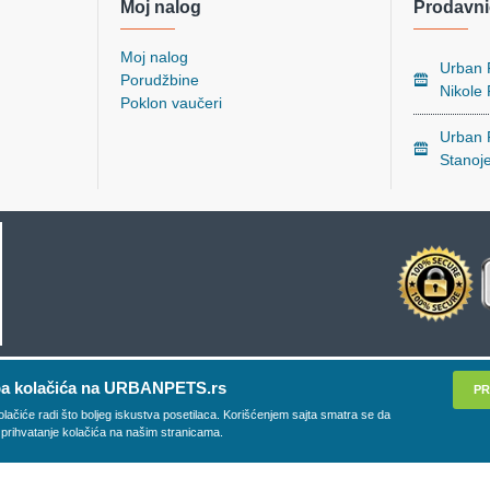
Moj nalog
Prodavni
Moj nalog
Urban P
Porudžbine
Nikole
Poklon vaučeri
Urban P
Stanoj
a kolačića na URBANPETS.rs
PR
olačiće radi što boljeg iskustva posetilaca. Korišćenjem sajta smatra se da
 prihvatanje kolačića na našim stranicama.