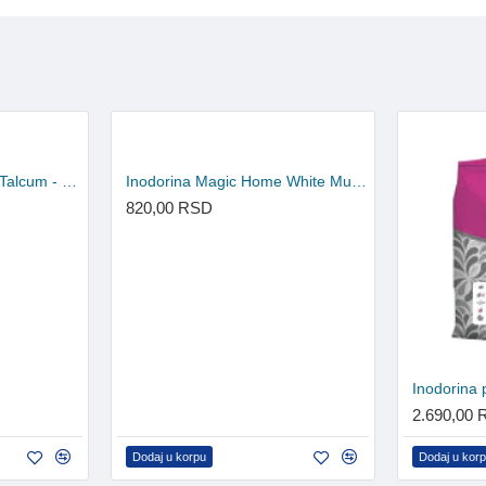
Inodorina Magic Home Talcum - sredstvo za čišćenje 1l
Inodorina Magic Home White Musk - sredstvo za čišćenje 1l
820,00 RSD
2.690,00
Dodaj u korpu
Dodaj u kor