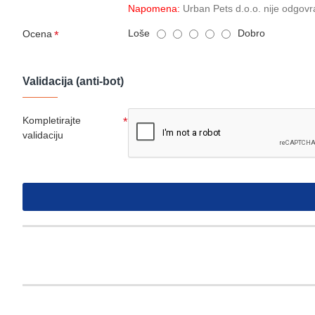
Napomena:
Urban Pets d.o.o. nije odgovr
Loše
Dobro
Ocena
Validacija (anti-bot)
Kompletirajte
validaciju