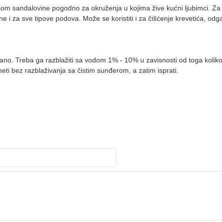
som sandalovine pogodno za okruženja u kojima žive kućni ljubimci. Za
i za sve tipove podova. Može se koristiti i za čišćenje krevetića, odgaji
. Treba ga razblažiti sa vodom 1% - 10% u zavisnosti od toga koliko su 
aneti bez razblaživanja sa čistim sunđerom, a zatim isprati.