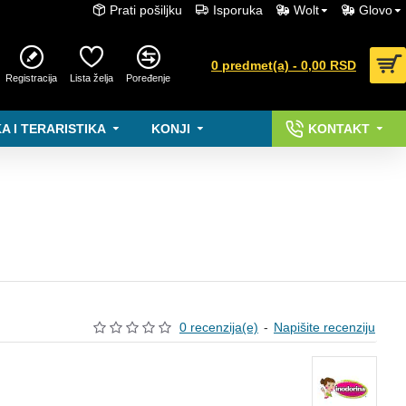
Prati pošiljku
Isporuka
Wolt
Glovo
0 predmet(a) - 0,00 RSD
Registracija
Lista želja
Poređenje
A I TERARISTIKA
KONJI
KONTAKT
0 recenzija(e)
-
Napišite recenziju