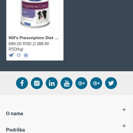
Hill's Prescription Diet dog veterinarska dijeta I/D Low fat konzerva 360g
680,00 RSD
(1.888,89
RSD/kg)
O nama
Podrška