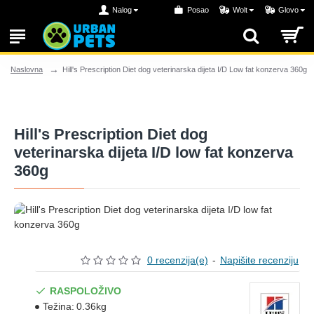
Nalog
Posao
Wolt
Glovo
Hill's Prescription Diet dog veterinarska dijeta I/D Low fat konzerva 360g
Naslovna
Hill's Prescription Diet dog
veterinarska dijeta I/D low fat konzerva
360g
0 recenzija(e)
-
Napišite recenziju
RASPOLOŽIVO
Težina:
0.36kg