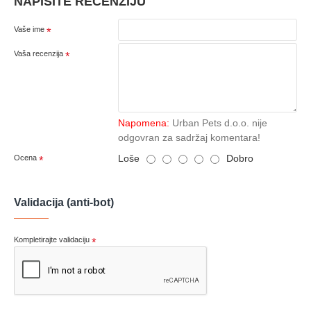
NAPIŠITE RECENZIJU
Vaše ime
Vaša recenzija
Napomena:
Urban Pets d.o.o. nije
odgovran za sadržaj komentara!
Loše
Dobro
Ocena
Validacija (anti-bot)
Kompletirajte validaciju