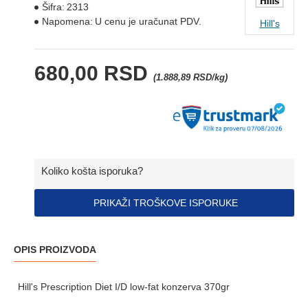
Šifra:
2313
Napomena:
U cenu je uračunat PDV.
Hill's
680,00 RSD
(1.888,89 RSD/kg)
Koliko košta isporuka?
PRIKAŽI TROŠKOVE ISPORUKE
OPIS PROIZVODA
Hill's Prescription Diet I/D low-fat konzerva 370gr