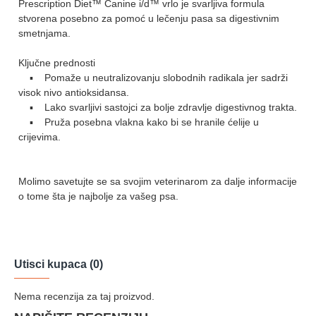
Prescription Diet™ Canine i/d™ vrlo je svarljiva formula
stvorena posebno za pomoć u lečenju pasa sa digestivnim
smetnjama.
Ključne prednosti
▪ Pomaže u neutralizovanju slobodnih radikala jer sadrži
visok nivo antioksidansa.
▪ Lako svarljivi sastojci za bolje zdravlje digestivnog trakta.
▪ Pruža posebna vlakna kako bi se hranile ćelije u
crijevima.
Molimo savetujte se sa svojim veterinarom za dalje informacije
o tome šta je najbolje za vašeg psa.
Utisci kupaca (0)
Nema recenzija za taj proizvod.