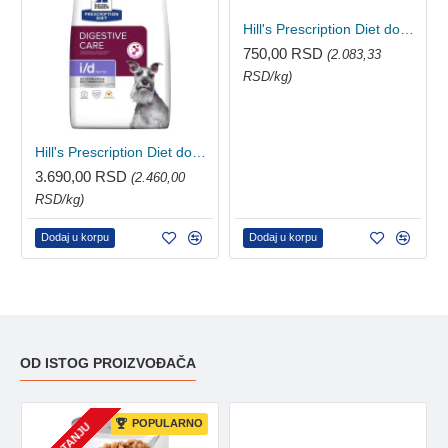
Hill's Prescription Diet dog veterinarska dijeta I/D konzerva 360g
750,00 RSD
(2.083,33
RSD/kg)
Hill's Prescription Diet dog veterinarska dijeta I/D Low-Fat 1.5kg
3.690,00 RSD
(2.460,00
RSD/kg)
Dodaj u korpu
Dodaj u korpu
OD ISTOG PROIZVOĐAČA
POPULARNO
NA STANJU