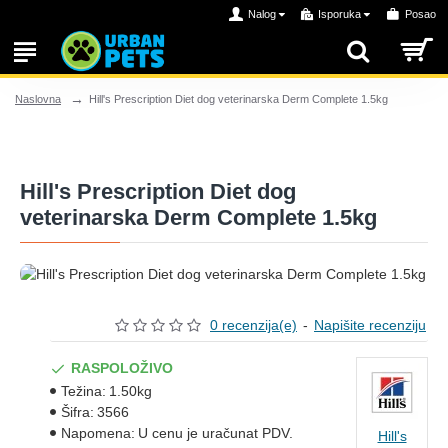
Nalog
Isporuka
Posao
Hill's Prescription Diet dog veterinarska Derm Complete 1.5kg
Naslovna
Hill's Prescription Diet dog
veterinarska Derm Complete 1.5kg
0 recenzija(e)
-
Napišite recenziju
RASPOLOŽIVO
Težina:
1.50kg
Šifra:
3566
Napomena:
U cenu je uračunat PDV.
Hill's