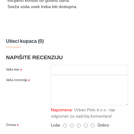
inicijalno koristiti do godinu dana.
Sveža voda uvek treba biti dostupna.
Utisci kupaca (0)
NAPIŠITE RECENZIJU
Vaše ime
Vaša recenzija
Napomena:
Urban Pets d.o.o. nije
odgovran za sadržaj komentara!
Loše
Dobro
Ocena