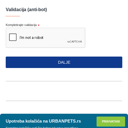
Validacija (anti-bot)
Kompletirajte validaciju
DALJE
Upotreba kolačića na URBANPETS.rs
PRIHVATAM