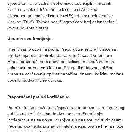
dijetetska hrana sadrži visoke nivoe esencijalnih masnih
kiselina, visok sadržaj linolne kiseline (LA) i skup
eikosapentaenoinske kiseline (EPA) i dokosaheksaenske
kiseline (DHA). Takođe sadrži ograničeni broj belančevina i
izvora ugljenih hidrata.
Uputstvo za hranjenje:
Hraniti samo ovom hranom. Preporučuje se pre korišćenja i
produženja roka upotrebe da se zatraži savet veterinara.
Hraniti preporučenom dnevnom količinom označenom na
pakovanju prema veličini psa. Prilagodite dnevnu količinu
hrane za održavanje optimalne težine, dnevnu količinu možete
podeliti na dva ili više obroka.
Preporučeni period korišćenja:
Podrška funkciji kože u slučajevima dermatoza ili prekomernog
gubitka dlake: inicijalno do dva meseca. Smanjenje
intolerancije na sastojke i hranjive suspstance: od tri do osam
nedelja: ako nestanu znakovi intolerancije, ova se hrana može