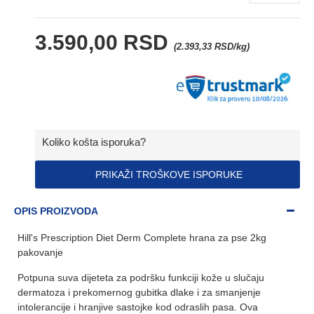
3.590,00 RSD
(2.393,33 RSD/kg)
Koliko košta isporuka?
PRIKAŽI TROŠKOVE ISPORUKE
OPIS PROIZVODA
Hill's Prescription Diet Derm Complete hrana za pse 2kg
pakovanje
Potpuna suva dijeteta za podršku funkciji kože u slučaju
dermatoza i prekomernog gubitka dlake i za smanjenje
intolerancije i hranjive sastojke kod odraslih pasa. Ova