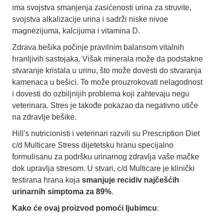
ima svojstva smanjenja zasićenosti urina za struvite,
svojstva alkalizacije urina i sadrži niske nivoe
magnezijuma, kalcijuma i vitamina D.
Zdrava bešika počinje pravilnim balansom vitalnih
hranljivih sastojaka. Višak minerala može da podstakne
stvaranje kristala u urinu, što može dovesti do stvaranja
kamenaca u bešici. To može prouzrokovati nelagodnost
i dovesti do ozbiljnijih problema koji zahtevaju negu
veterinara. Stres je takođe pokazao da negativno utiče
na zdravlje bešike.
Hill's nutricionisti i veterinari razvili su Prescription Diet
c/d Multicare Stress dijetetsku hranu specijalno
formulisanu za podršku urinarnog zdravlja vaše mačke
dok upravlja stresom. U stvari, c/d Multicare je klinički
testirana hrana koja
smanjuje recidiv najčešćih
urinarnih simptoma za 89%
.
Kako će ovaj proizvod pomoći ljubimcu
: