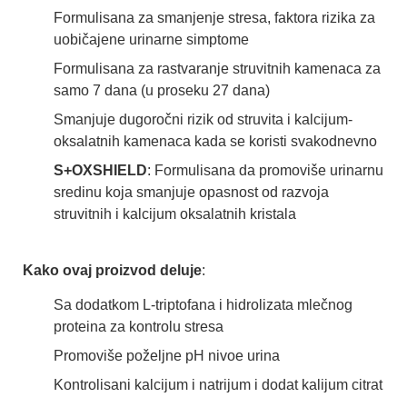
Formulisana za smanjenje stresa, faktora rizika za
uobičajene urinarne simptome
Formulisana za rastvaranje struvitnih kamenaca za
samo 7 dana (u proseku 27 dana)
Smanjuje dugoročni rizik od struvita i kalcijum-
oksalatnih kamenaca kada se koristi svakodnevno
S+OXSHIELD
: Formulisana da promoviše urinarnu
sredinu koja smanjuje opasnost od razvoja
struvitnih i kalcijum oksalatnih kristala
Kako ovaj proizvod deluje
:
Sa dodatkom L-triptofana i hidrolizata mlečnog
proteina za kontrolu stresa
Promoviše poželjne pH nivoe urina
Kontrolisani kalcijum i natrijum i dodat kalijum citrat