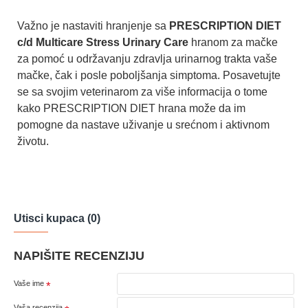
Važno je nastaviti hranjenje sa
PRESCRIPTION DIET
c/d Multicare Stress Urinary Care
hranom za mačke
za pomoć u održavanju zdravlja urinarnog trakta vaše
mačke, čak i posle poboljšanja simptoma. Posavetujte
se sa svojim veterinarom za više informacija o tome
kako PRESCRIPTION DIET hrana može da im
pomogne da nastave uživanje u srećnom i aktivnom
životu.
Utisci kupaca (0)
NAPIŠITE RECENZIJU
Vaše ime
Vaša recenzija