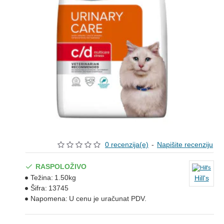
0 recenzija(e)
-
Napišite recenziju
RASPOLOŽIVO
Težina:
1.50kg
Hill's
Šifra:
13745
Napomena:
U cenu je uračunat PDV.