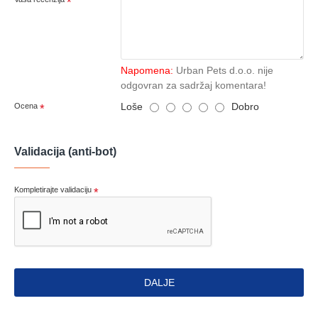
Napomena:
Urban Pets d.o.o. nije
odgovran za sadržaj komentara!
Loše
Dobro
Ocena
Validacija (anti-bot)
Kompletirajte validaciju
DALJE