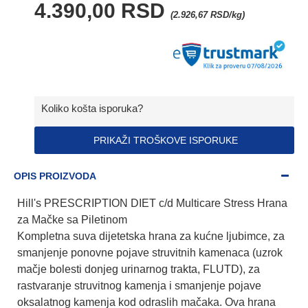
4.390,00 RSD
(2.926,67 RSD/kg)
Koliko košta isporuka?
PRIKAŽI TROŠKOVE ISPORUKE
OPIS PROIZVODA
Hill's PRESCRIPTION DIET c/d Multicare Stress Hrana
za Mačke sa Piletinom
Kompletna suva dijetetska hrana za kućne ljubimce, za
smanjenje ponovne pojave struvitnih kamenaca (uzrok
mačje bolesti donjeg urinarnog trakta, FLUTD), za
rastvaranje struvitnog kamenja i smanjenje pojave
oksalatnog kamenja kod odraslih mačaka. Ova hrana