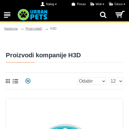
Nalog
Posao
Wolt
Glovo
Proizvođači
H3D
Naslovna
Proizvodi kompanije H3D