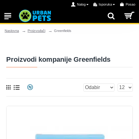
Nalog
Isporuka
Posao
Proizvođači
Greenfields
Naslovna
Proizvodi kompanije Greenfields