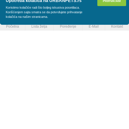
Upotreba kolačića na URBANPETS.rs
PRIHVATAM
PRIMENI FILTER
Koristimo kolačiće radi što boljeg iskustva posetilaca.
Korišćenjem sajta smatra se da potvrđujete prihvatanje
kolačića na našim stranicama.
Početna
Lista želja
Poređenje
E-Mail
Kontakt
Greenfields
Urban Pets
Greenfields šampon za pse sa dugom dlakom Silky coat