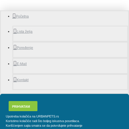
Početna
Lista želja
Poređenje
E-Mail
Kontakt
PRIHVATAM
Upotreba kolačića na URBANPETS.rs
Koristimo kolačiće radi što boljeg iskustva posetilaca.
Korišćenjem sajta smatra se da potvrđujete prihvatanje