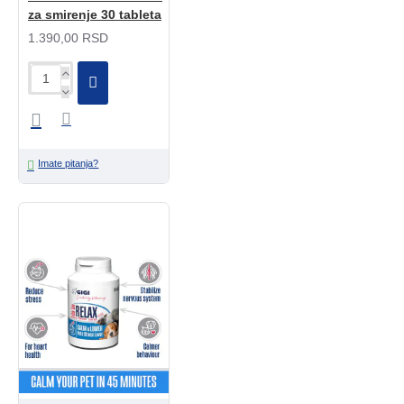
za smirenje 30 tableta
1.390,00 RSD
Imate pitanja?