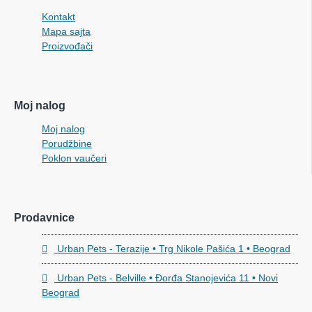
Kontakt
Mapa sajta
Proizvođači
Moj nalog
Moj nalog
Porudžbine
Poklon vaučeri
Prodavnice
Urban Pets - Terazije • Trg Nikole Pašića 1 • Beograd
Urban Pets - Belville • Đorđa Stanojevića 11 • Novi
Beograd