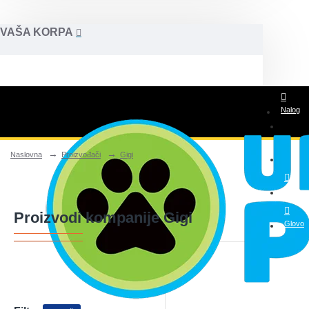
VAŠA KORPA
Nalog
Naslovna
Proizvođači
Gigi
Posao
Wolt
Proizvodi kompanije Gigi
Glovo