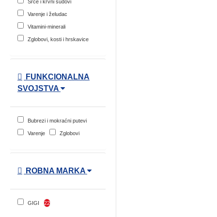
Srce i krvni sudovi
Varenje i želudac
Vitamini-minerali
Zglobovi, kosti i hrskavice
FUNKCIONALNA
SVOJSTVA
Bubrezi i mokraćni putevi
Varenje
Zglobovi
ROBNA MARKA
GIGI
22