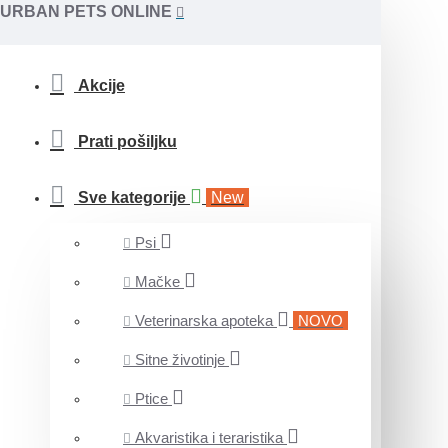
URBAN PETS ONLINE
Akcije
Prati pošiljku
Sve kategorije
New
Psi
Mačke
Veterinarska apoteka
NOVO
Sitne životinje
Ptice
Akvaristika i teraristika