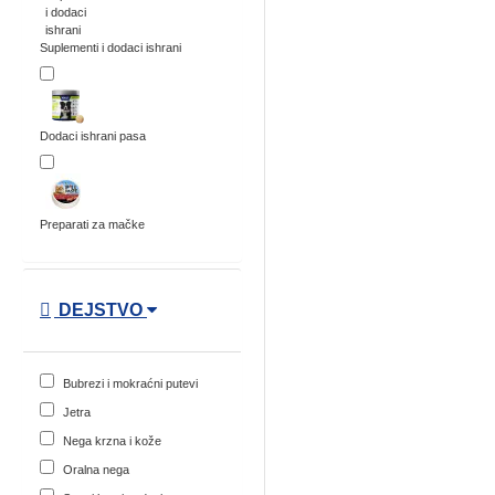
Suplementi i dodaci ishrani
Dodaci ishrani pasa
Preparati za mačke
DEJSTVO
Bubrezi i mokraćni putevi
Jetra
Nega krzna i kože
Oralna nega