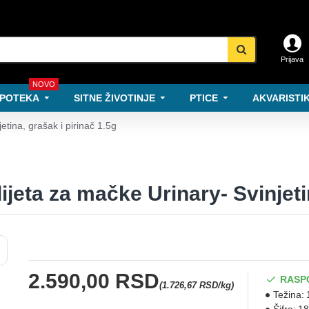
Prijava
NOVO
POTEKA
SITNE ŽIVOTINJE
PTICE
AKVARISTIK
etina, grašak i pirinač 1.5g
ijeta za mačke Urinary- Svinjeti
2.590,00 RSD
RASP
(1.726,67 RSD/kg)
Težina: