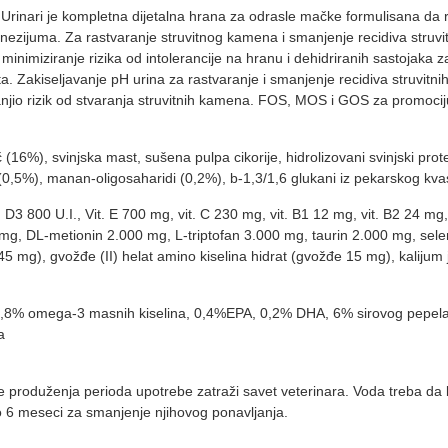
Urinari je kompletna dijetalna hrana za odrasle mačke formulisana da r
agnezijuma. Za rastvaranje struvitnog kamena i smanjenje recidiva struv
a minimiziranje rizika od intolerancije na hranu i dehidriranih sastojak
drata. Zakiseljavanje pH urina za rastvaranje i smanjenje recidiva stru
njio rizik od stvaranja struvitnih kamena. FOS, MOS i GOS za promociju
16%), svinjska mast, sušena pulpa cikorije, hidrolizovani svinjski protein
idi (0,5%), manan-oligosaharidi (0,2%), b-1,3/1,6 glukani iz pekarskog k
it. D3 800 U.I., Vit. E 700 mg, vit. C 230 mg, vit. B1 12 mg, vit. B2 24 m
1 mg, DL-metionin 2.000 mg, L-triptofan 3.000 mg, taurin 2.000 mg, se
 45 mg), gvožđe (II) helat amino kiselina hidrat (gvožđe 15 mg), kalijum 
 0,8% omega-3 masnih kiselina, 0,4%EPA, 0,2% DHA, 6% sirovog pepela,
a
re produženja perioda upotrebe zatraži savet veterinara. Voda treba 
o 6 meseci za smanjenje njihovog ponavljanja.