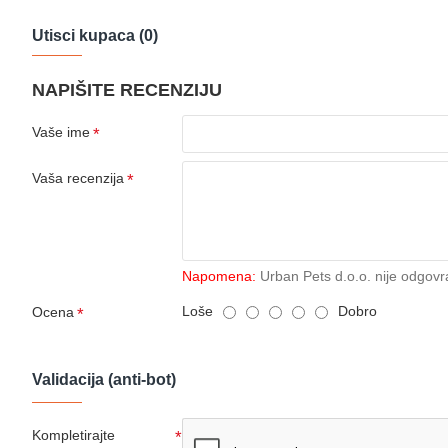
Utisci kupaca (0)
NAPIŠITE RECENZIJU
Vaše ime
Vaša recenzija
Napomena:
Urban Pets d.o.o. nije odgovr
Loše
Dobro
Ocena
Validacija (anti-bot)
Kompletirajte