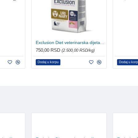
Exclusion Diet veterinarska dijeta za mačke Urinary- Svinjetina, grašak i pirinač 300g
750,00 RSD
(2.500,00 RSD/kg)
Dodaj u korpu
Dodaj u kor