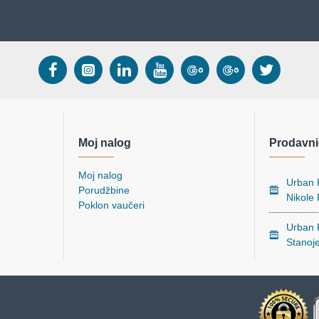
Moj nalog
Prodavni
Moj nalog
Urban P
Porudžbine
Nikole
Poklon vaučeri
Urban P
Stanoj