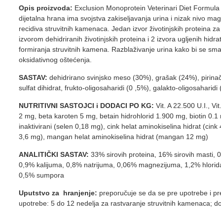
Opis proizvoda:
Exclusion Monoprotein Veterinari Diet Formula 
dijetalna hrana ima svojstva zakiseljavanja urina i nizak nivo m
recidiva struvitnih kamenaca. Jedan izvor životinjskih proteina z
izvorom dehidriranih životinjskih proteina i 2 izvora ugljenih hi
formiranja struvitnih kamena. Razblaživanje urina kako bi se sma
oksidativnog oštećenja.
SASTAV:
dehidrirano svinjsko meso (30%), grašak (24%), pirinač (
sulfat dihidrat, frukto-oligosaharidi (0 ,5%), galakto-oligosahar
NUTRITIVNI SASTOJCI i DODACI PO KG:
Vit. A 22.500 U.I., V
2 mg, beta karoten 5 mg, betain hidrohlorid 1.900 mg, biotin 0.
inaktivirani (selen 0,18 mg), cink helat aminokiselina hidrat (cink
3,6 mg), mangan helat aminokiselina hidrat (mangan 12 mg)
ANALITIČKI SASTAV:
33% sirovih proteina, 16% sirovih masti,
0,9% kalijuma, 0,8% natrijuma, 0,06% magnezijuma, 1,2% hlorid
0,5% sumpora
Uputstvo za hranjenje:
preporučuje se da se pre upotrebe i p
upotrebe: 5 do 12 nedelja za rastvaranje struvitnih kamenaca; d