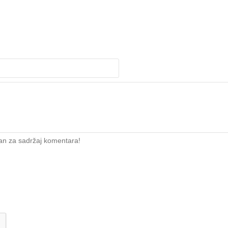
an za sadržaj komentara!