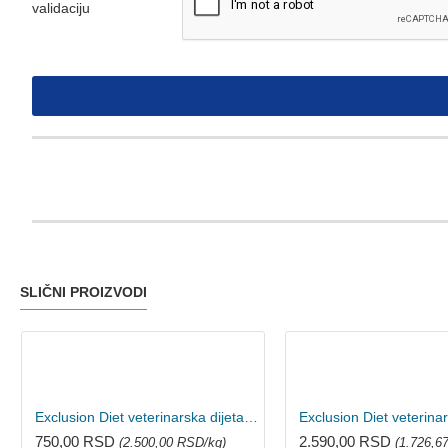
validaciju
SLIČNI PROIZVODI
Exclusion Diet veterinarska dijeta za mačke Intestinal - Svinjetina i pirinač 300g
750,00 RSD
2.590,00 RSD
(2.500,00 RSD/kg)
(1.726,6