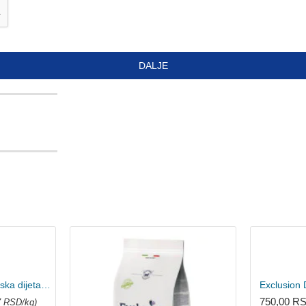
DALJE
Exclusion Diet veterinarska dijeta za mačke Intestinal - Svinjetina i pirinač 1.5kg
750,00 R
7 RSD/kg)