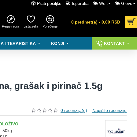
Prati pošiljku
Isporuka
Wolt
Glovo
0 predmet(a) - 0,00 RSD
Registracija
Lista želja
Poređenje
A I TERARISTIKA
KONJI
KONTAKT
na, grašak i pirinač 1.5g
0 recenzija(e)
-
Napišite recenziju
OLOŽIVO
1.50kg