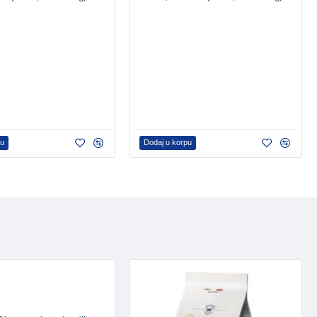
pu
Dodaj u korpu