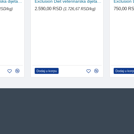
Exclusion Diet veterinarska dijeta za mačke Intestinal - Svinjetina i pirinač 300g
Exclusion Diet veterinarska dijeta za mačke Renal - Svinjetina, grašak i pirinač 1.5kg
2.590,00 RSD
750,00 R
RSD/kg)
(1.726,67 RSD/kg)
Dodaj u korpu
Dodaj u kor