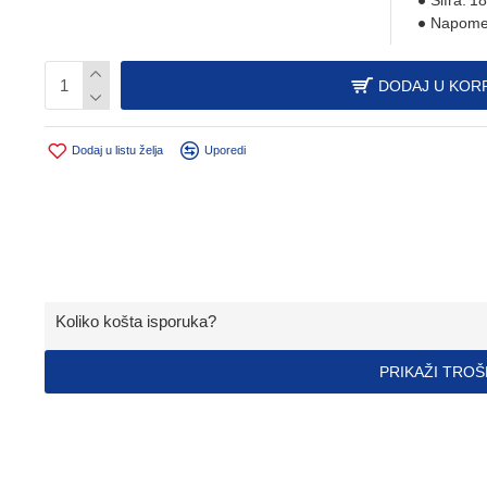
Šifra:
18
Napome
DODAJ U KOR
Dodaj u listu želja
Uporedi
Koliko košta isporuka?
PRIKAŽI TRO