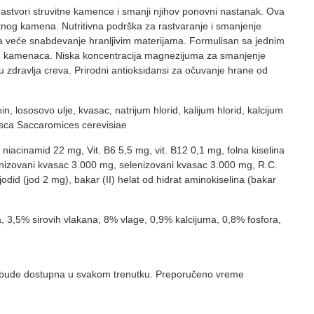
astvori struvitne kamence i smanji njihov ponovni nastanak. Ova
itnog kamena. Nutritivna podrška za rastvaranje i smanjenje
a za veće snabdevanje hranljivim materijama. Formulisan sa jednim
vitnih kamenaca. Niska koncentracija magnezijuma za smanjenje
 zdravlja creva. Prirodni antioksidansi za očuvanje hrane od
, lososovo ulje, kvasac, natrijum hlorid, kalijum hlorid, kalcijum
vasca Saccaromices cerevisiae
g, niacinamid 22 mg, Vit. B6 5,5 mg, vit. B12 0,1 mg, folna kiselina
lenizovani kvasac 3.000 mg, selenizovani kvasac 3.000 mg, R.C.
jodid (jod 2 mg), bakar (II) helat od hidrat aminokiselina (bakar
 3,5% sirovih vlakana, 8% vlage, 0,9% kalcijuma, 0,8% fosfora,
da bude dostupna u svakom trenutku. Preporučeno vreme