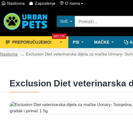
Naslovna
Zaposlenje
O nama
SVE
AKCIJE
PREPORUČUJEMO!
PSI
MAČKE
A
Naslovna
Exclusion Diet veterinarska dijeta za mačke Urinary- Svinj
Exclusion Diet veterinarska d