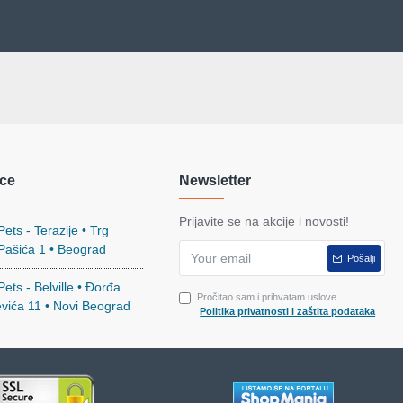
ce
Newsletter
Prijavite se na akcije i novosti!
ets - Terazije • Trg
 Pašića 1 • Beograd
Pošalji
ets - Belville • Đorđa
Pročitao sam i prihvatam uslove
evića 11 • Novi Beograd
Politika privatnosti i zaštita podataka