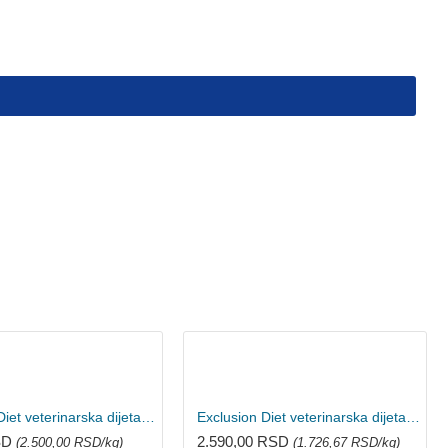
Exclusion Diet veterinarska dijeta za mačke Renal - Svinjetina, grašak i pirinač 300g
Exclusion Diet veterinarska dijeta za mačke Renal - Svinjetina, grašak i pirinač 1.5kg
SD
2.590,00 RSD
(2.500,00 RSD/kg)
(1.726,67 RSD/kg)