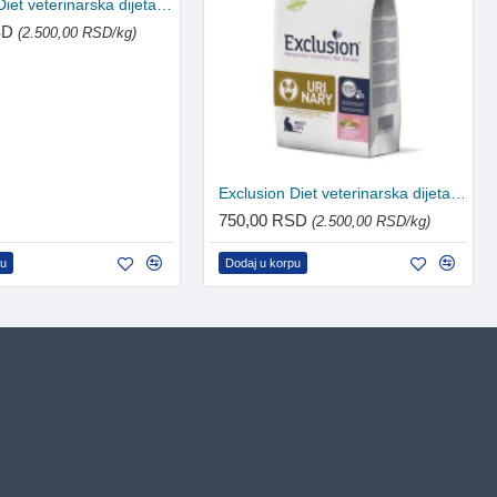
Exclusion Diet veterinarska dijeta za mačke Renal - Svinjetina, grašak i pirinač 300g
SD
(2.500,00 RSD/kg)
Exclusion Diet veterinarska dijeta za mačke Urinary- Svinjetina, grašak i pirinač 300g
750,00 RSD
(2.500,00 RSD/kg)
pu
Dodaj u korpu