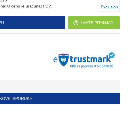
515
na:
U cenu je uračunat PDV.
Exclusion
PU
IMATE PITANJA?
ŠKOVE ISPORUKE