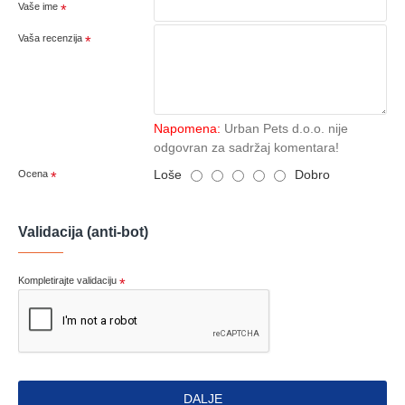
Vaše ime
Vaša recenzija
Napomena:
Urban Pets d.o.o. nije
odgovran za sadržaj komentara!
Loše
Dobro
Ocena
Validacija (anti-bot)
Kompletirajte validaciju
DALJE