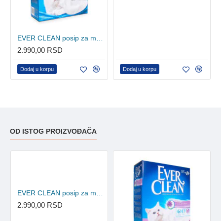
EVER CLEAN posip za mačke Unscented ExtraStrong - grudvajući 10L
2.990,00 RSD
Dodaj u korpu
Dodaj u korpu
OD ISTOG PROIZVOĐAČA
EVER CLEAN posip za mačke Fast Acting - grudvajući 10L
2.990,00 RSD