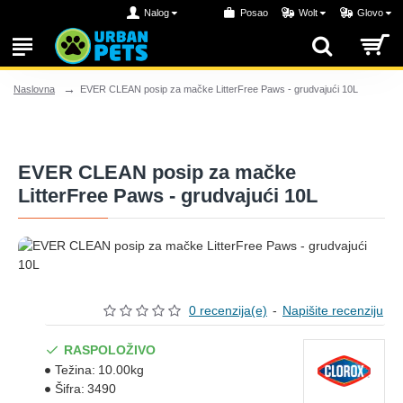
Nalog
Posao
Wolt
Glovo
EVER CLEAN posip za mačke LitterFree Paws - grudvajući 10L
Naslovna
EVER CLEAN posip za mačke
LitterFree Paws - grudvajući 10L
0 recenzija(e)
-
Napišite recenziju
RASPOLOŽIVO
Težina:
10.00kg
Šifra:
3490