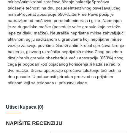
miriseAntimikrobal sprečava širenje bakterijaSprečava
taloženje tečnosti na dnu posudeIntenzivnog osvežavajućeg
mirisaProcenat apsorpcije 650%LitterFree Paws posip je
napravljen od mešavine prirodnih minerala i gline. Namenjen
je za dugodlake mačke (poseduje veće granule koje se teže
lepe za dlaku mačke). Neutrališe neprijatne mirise zahvaljujući
aktivnom uglju sadržanom u granulama koji neprijatne mirise
vezuje za svoju površinu. Sadrži antimikrobal sprečava širenje
bakterija, glavnog uzročnika neprijatnih mirisa.Zbog posebno
dizajniranih granula obezbeđuje veću apsorpciju (650%) zbog
čega je pogodan kod pojačanog korišćenja ili kada se radi o
dve mačke. Brzina apsprpcije sprečava taloženje tečnosti na
dnu posude. U potpunosti prirodan proizvod sa prijatnim
mirisom koji se oslobađa u prisustvu vlage.
Utisci kupaca (0)
NAPIŠITE RECENZIJU