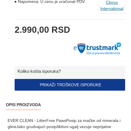
Napomena:
U cenu je uračunat PDV.
Clorox
International
2.990,00 RSD
Koliko košta isporuka?
PRIKAŽI TROŠKOVE ISPORUKE
OPIS PROIZVODA
EVER CLEAN - LitterFree PawsPosip za mačke od minerala i
glineJako grudvajući posipAktivni ugalj vezuje neprijatne