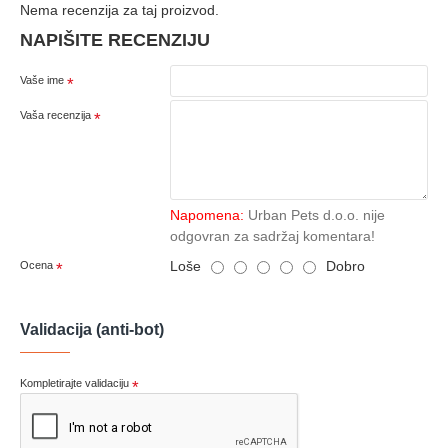
Nema recenzija za taj proizvod.
NAPIŠITE RECENZIJU
Vaše ime
Vaša recenzija
Napomena:
Urban Pets d.o.o. nije
odgovran za sadržaj komentara!
Loše
Dobro
Ocena
Validacija (anti-bot)
Kompletirajte validaciju