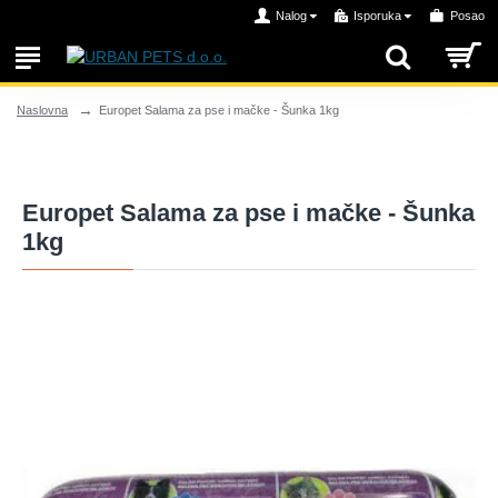
Nalog
Isporuka
Posao
Europet Salama za pse i mačke - Šunka 1kg
Naslovna
Europet Salama za pse i mačke - Šunka
1kg