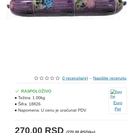
0 recenzija(e)
-
Napišite recenziju
RASPOLOŽIVO
Težina:
1.00kg
Euro
Šifra:
18826
Pet
Napomena:
U cenu je uračunat PDV.
270,00 RSD
(270,00 RSD/kg)