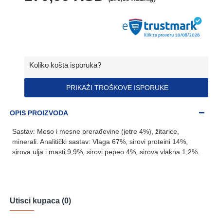
Koliko košta isporuka?
PRIKAŽI TROŠKOVE ISPORUKE
OPIS PROIZVODA
Sastav: Meso i mesne prerađevine (jetre 4%), žitarice,
minerali. Analitički sastav: Vlaga 67%, sirovi proteini 14%,
sirova ulja i masti 9,9%, sirovi pepeo 4%, sirova vlakna 1,2%.
Utisci kupaca (0)