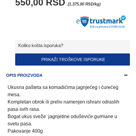
550,00 RSD
(1.375,00 RSD/kg)
Koliko košta isporuka?
PRIKAŽI TROŠKOVE ISPORUKE
OPIS PROIZVODA
Ukusna pašteta sa komadićima jagnjećeg i ćurećeg
mesa.
Kompletan obrok ili preliv namenjen ishrani odraslih
pasa svih rasa.
Bogat ukus sveže jagnjetine oduševiće gurmane u
svetu pasa.
Pakovanje 400g