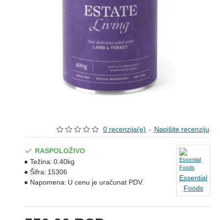
0 recenzija(e)
-
Napišite recenziju
RASPOLOŽIVO
Težina:
0.40kg
Šifra:
15306
Essential
Napomena:
U cenu je uračunat PDV.
Foods