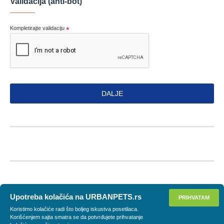
Validacija (anti-bot)
Kompletirajte validaciju
DALJE
Upotreba kolačića na URBANPETS.rs
PRIHVATAM
Koristimo kolačiće radi što boljeg iskustva posetilaca.
Korišćenjem sajta smatra se da potvrđujete prihvatanje