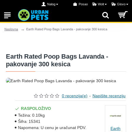
Nalog
Posao
Wolt
Glovo
Earth Rated Poop Bags Lavanda - pakovanje 300 kesica
Naslovna
Earth Rated Poop Bags Lavanda -
pakovanje 300 kesica
0 recenzija(e)
-
Napišite recenziju
RASPOLOŽIVO
Težina:
0.10kg
Šifra:
15341
Napomena:
U cenu je uračunat PDV.
Earth