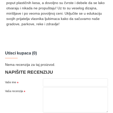
poput plastičnih kesa, a dovoljno su čvrste i debele da se lako
otvaraju i nikada ne propuštaju! Uz to su veselog dizajna,
mirišljave i po veoma povoljnoj ceni. Uključite se u edukaciju
svojih prijatelja vlasnika ljubimaca kako da sačuvamo naše
gradove, parkove, reke i zdravlje!
Utisci kupaca (0)
Nema recenzija za taj proizvod.
NAPIŠITE RECENZIJU
Vaše ime
Vaša recenzija