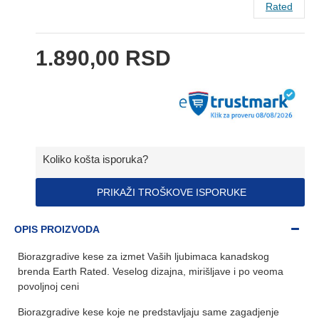
Rated
1.890,00 RSD
Koliko košta isporuka?
PRIKAŽI TROŠKOVE ISPORUKE
OPIS PROIZVODA
Biorazgradive kese za izmet Vaših ljubimaca kanadskog
brenda Earth Rated. Veselog dizajna, mirišljave i po veoma
povoljnoj ceni
Biorazgradive kese koje ne predstavljaju same zagadjenje