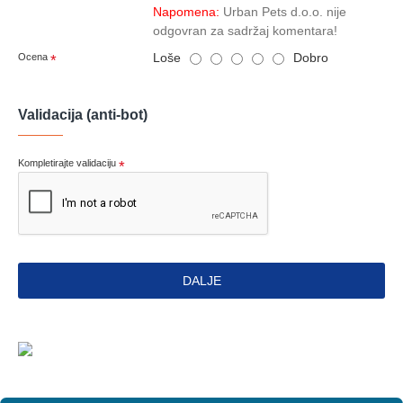
Napomena:
Urban Pets d.o.o. nije
odgovran za sadržaj komentara!
Loše
Dobro
Ocena
Validacija (anti-bot)
Kompletirajte validaciju
DALJE