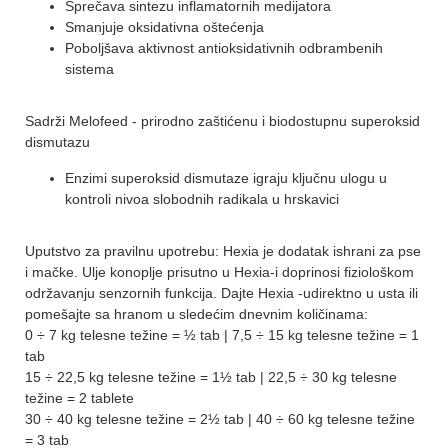
Sprečava sintezu inflamatornih medijatora
Smanjuje oksidativna oštećenja
Poboljšava aktivnost antioksidativnih odbrambenih
sistema
Sadrži Melofeed - prirodno zaštićenu i biodostupnu superoksid
dismutazu
Enzimi superoksid dismutaze igraju ključnu ulogu u
kontroli nivoa slobodnih radikala u hrskavici
Uputstvo za pravilnu upotrebu: Hexia je dodatak ishrani za pse
i mačke. Ulje konoplje prisutno u Hexia-i doprinosi fiziološkom
održavanju senzornih funkcija. Dajte Hexia -udirektno u usta ili
pomešajte sa hranom u sledećim dnevnim količinama:
0 ÷ 7 kg telesne težine = ½ tab | 7,5 ÷ 15 kg telesne težine = 1
tab
15 ÷ 22,5 kg telesne težine = 1½ tab | 22,5 ÷ 30 kg telesne
težine = 2 tablete
30 ÷ 40 kg telesne težine = 2½ tab | 40 ÷ 60 kg telesne težine
= 3 tab