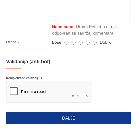
Napomena:
Urban Pets d.o.o. nije
odgovran za sadržaj komentara!
Loše
Dobro
Ocena
Validacija (anti-bot)
Kompletirajte validaciju
DALJE