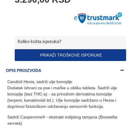
Koliko košta isporuka?
PRIKAŽI TROŠKOVE ISPORUKE
OPIS PROIZVODA
Candioli Hexia, sadrži ulje konoplje
Dodatak ishrani za pse i mačke u obliku tableta. Sadrži ulje
konoplje (bez THC-a) - sa prirodnim derivatima konoplje
(terpeni, kanabinoidi itd.). Ulje konoplje sadržano u Hexia-i
doprinosi fiziološkom održavanju senzornih funkcija.
Sadrži Casperome® - ekstrakt indijskog tamjana (Boswellia
serrata)