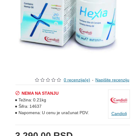
0 recenzija(e)
-
Napišite recenziju
NEMA NA STANJU
Težina:
0.21kg
Šifra:
14637
Napomena:
U cenu je uračunat PDV.
Candioli
3.290,00 RSD