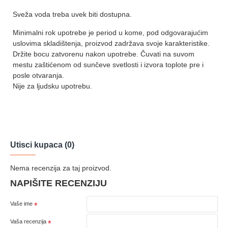
Sveža voda treba uvek biti dostupna.
Minimalni rok upotrebe je period u kome, pod odgovarajućim
uslovima skladištenja, proizvod zadržava svoje karakteristike.
Držite bocu zatvorenu nakon upotrebe. Čuvati na suvom
mestu zaštićenom od sunčeve svetlosti i izvora toplote pre i
posle otvaranja.
Nije za ljudsku upotrebu.
Utisci kupaca (0)
Nema recenzija za taj proizvod.
NAPIŠITE RECENZIJU
Vaše ime
Vaša recenzija