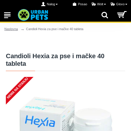
Nalog
Posao
Wolt
Glovo
Candioli Hexia za pse i mačke 40 tableta
Naslovna
Candioli Hexia za pse i mačke 40
tableta
NEMA NA STANJU