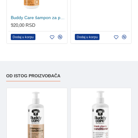
Buddy Care šampon za pse - Flea&Tick 300ml
920,00 RSD
Dodaj u korpu
Dodaj u korpu
OD ISTOG PROIZVOĐAČA