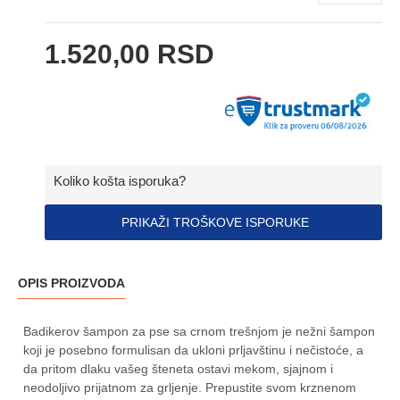
1.520,00 RSD
Koliko košta isporuka?
PRIKAŽI TROŠKOVE ISPORUKE
OPIS PROIZVODA
Badikerov šampon za pse sa crnom trešnjom je nežni šampon
koji je posebno formulisan da ukloni prljavštinu i nečistoće, a
da pritom dlaku vašeg šteneta ostavi mekom, sjajnom i
neodoljivo prijatnom za grljenje. Prepustite svom krznenom