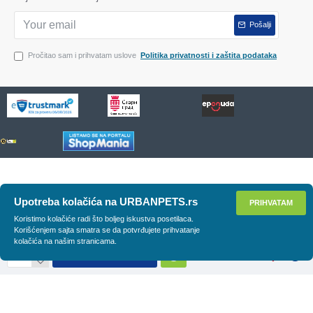
Pošalji
Pročitao sam i prihvatam uslove
Politika privatnosti i zaštita podataka
Upotreba kolačića na URBANPETS.rs
PRIHVATAM
Koristimo kolačiće radi što boljeg iskustva posetilaca.
Korišćenjem sajta smatra se da potvrđujete prihvatanje
kolačića na našim stranicama.
DODAJ U KORPU