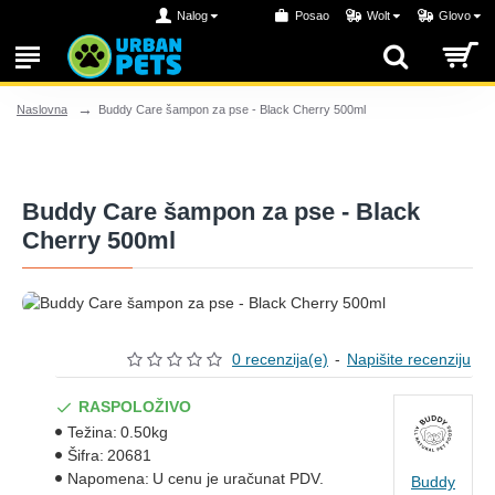
Nalog
Posao
Wolt
Glovo
Buddy Care šampon za pse - Black Cherry 500ml
Naslovna
Buddy Care šampon za pse - Black
Cherry 500ml
0 recenzija(e)
-
Napišite recenziju
RASPOLOŽIVO
Težina:
0.50kg
Šifra:
20681
Napomena:
U cenu je uračunat PDV.
Buddy