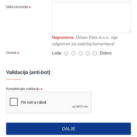
Vaša recenzija
Napomena:
Urban Pets d.o.o. nije
odgovran za sadržaj komentara!
Loše
Dobro
Ocena
Validacija (anti-bot)
Kompletirajte validaciju
DALJE