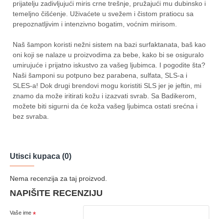
prijatelju zadivljujući miris crne trešnje, pružajući mu dubinsko i
temeljno čišćenje. Uživaćete u svežem i čistom pratiocu sa
prepoznatljivim i intenzivno bogatim, voćnim mirisom.
Naš šampon koristi nežni sistem na bazi surfaktanata, baš kao
oni koji se nalaze u proizvodima za bebe, kako bi se osiguralo
umirujuće i prijatno iskustvo za vašeg ljubimca. I pogodite šta?
Naši šamponi su potpuno bez parabena, sulfata, SLS-a i
SLES-a! Dok drugi brendovi mogu koristiti SLS jer je jeftin, mi
znamo da može iritirati kožu i izazvati svrab. Sa Badikerom,
možete biti sigurni da će koža vašeg ljubimca ostati srećna i
bez svraba.
Utisci kupaca (0)
Nema recenzija za taj proizvod.
NAPIŠITE RECENZIJU
Vaše ime