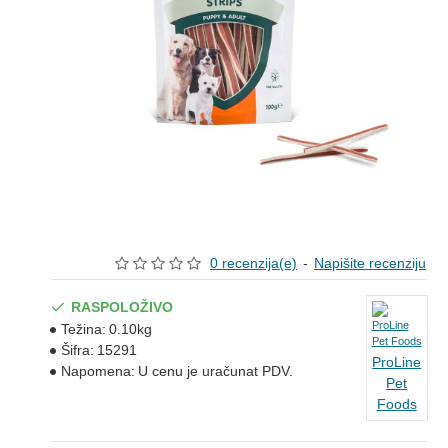
0 recenzija(e)
-
Napišite recenziju
RASPOLOŽIVO
Težina:
0.10kg
Šifra:
15291
ProLine
Napomena:
U cenu je uračunat PDV.
Pet
Foods