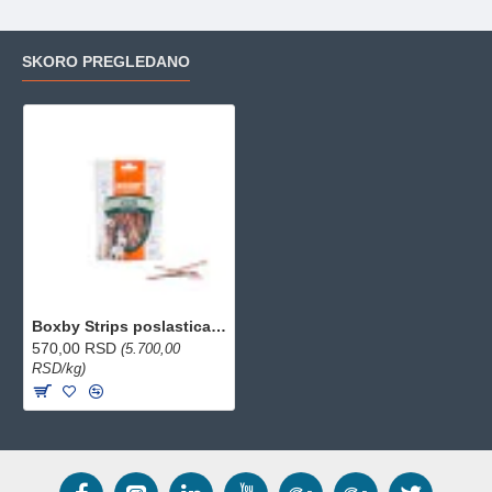
SKORO PREGLEDANO
Boxby Strips poslastica za pse Puppy&Adult 100g
570,00 RSD
(5.700,00
RSD/kg)