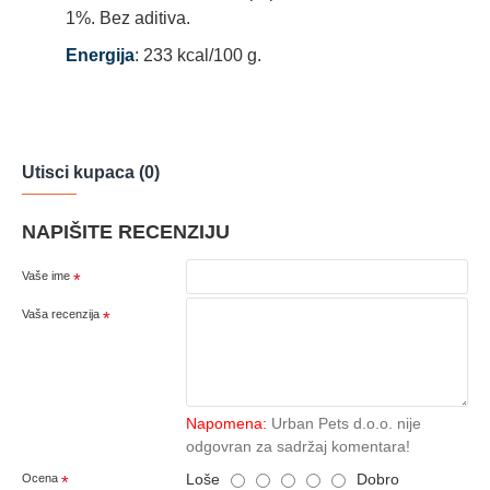
1%. Bez aditiva.
Energija
: 233 kcal/100 g.
Utisci kupaca (0)
NAPIŠITE RECENZIJU
Vaše ime
Vaša recenzija
Napomena:
Urban Pets d.o.o. nije
odgovran za sadržaj komentara!
Loše
Dobro
Ocena