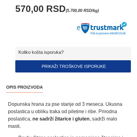
570,00 RSD
(5.700,00 RSD/kg)
Koliko košta isporuka?
PRIKAŽI TROŠKOVE ISPORUKE
OPIS PROIZVODA
Dopunska hrana za pse starije od 3 meseca. Ukusna
poslastica u obliku traka od piletine i ribe. Prirodna
poslastica,
ne sadrži žitarice i gluten
, sadrži malo
masti.