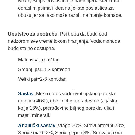
Boxby Strips poslastica je namenjena štencima i
odraslim psima i idealna je kao poslastica za
obuku jer se lako može razbiti na manje komade.
Uputstvo za upotrebu
: Psi treba da budu pod
nadzorom sve vreme tokom hranjenja. Voda mora da
bude stalno dostupna.
Mali psi=1 kom/dan
Srednji psi=1-2 kom/dan
Veliki psi=2-3 kom/dan
Sastav
: Meso i proizvodi životinjskog porekla
(piletina 46%), ribe i riblje prerađevine (aljaška
kolja 13%), prerađevine biljnog porekla, ulja i
masti, minerali.
Analitički sastav
: Vlaga 30%, Sirovi proteini 28%,
Sirove masti 2%, Sirovi pepeo 3%, Sirova vlakna