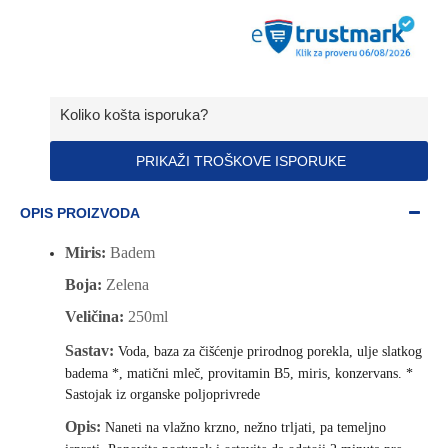
Koliko košta isporuka?
PRIKAŽI TROŠKOVE ISPORUKE
OPIS PROIZVODA
Miris:
Badem
Boja:
Zelena
Veličina:
250ml
Sastav:
Voda, baza za čišćenje prirodnog porekla, ulje slatkog
badema *, matični mleč, provitamin B5, miris, konzervans. *
Sastojak iz organske poljoprivrede
Opis:
Naneti na vlažno krzno, nežno trljati, pa temeljno