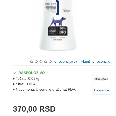
0 recenzija(e)
-
Napišite recenziju
RASPOLOŽIVO
Težina:
0.05kg
Šifra:
16864
Napomena:
U cenu je uračunat PDV.
Biogance
370,00 RSD