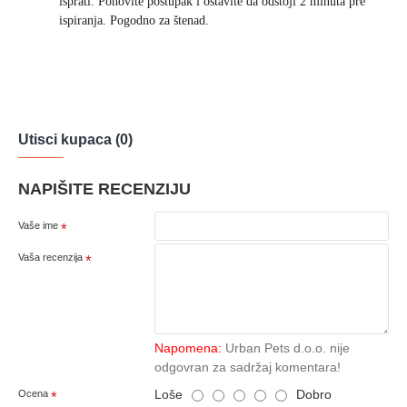
isprati. Ponovite postupak i ostavite da odstoji 2 minuta pre
ispiranja. Pogodno za štenad.
Utisci kupaca (0)
NAPIŠITE RECENZIJU
Vaše ime
Vaša recenzija
Napomena:
Urban Pets d.o.o. nije
odgovran za sadržaj komentara!
Loše
Dobro
Ocena