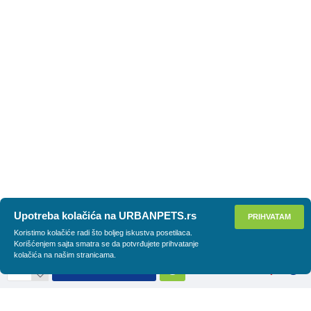
Upotreba kolačića na URBANPETS.rs
PRIHVATAM
Koristimo kolačiće radi što boljeg iskustva posetilaca.
Korišćenjem sajta smatra se da potvrđujete prihvatanje
kolačića na našim stranicama.
DODAJ U KORPU