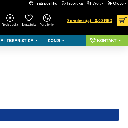
Prati pošiljku
Isporuka
Wolt
Glovo
0 predmet(a) - 0,00 RSD
Registracija
Lista želja
Poređenje
A I TERARISTIKA
KONJI
KONTAKT