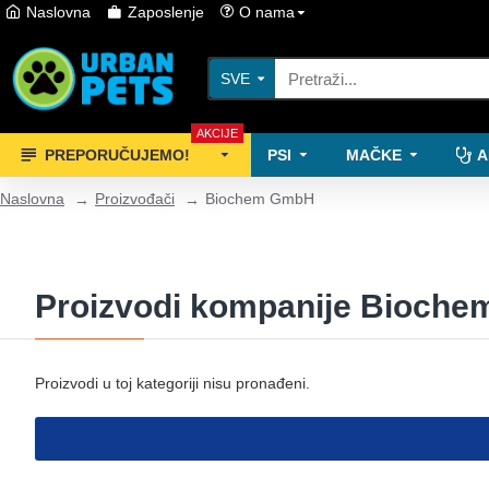
Naslovna
Zaposlenje
O nama
SVE
AKCIJE
PREPORUČUJEMO!
PSI
MAČKE
A
Naslovna
Proizvođači
Biochem GmbH
Proizvodi kompanije Bioch
Proizvodi u toj kategoriji nisu pronađeni.