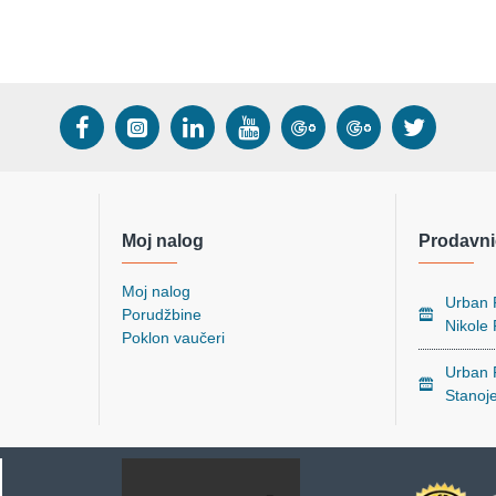
Moj nalog
Prodavni
Moj nalog
Urban P
Porudžbine
Nikole
Poklon vaučeri
Urban P
Stanoj