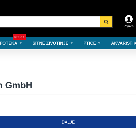
Prijava
NOVO
POTEKA
SITNE ŽIVOTINJE
PTICE
AKVARISTIK
em GmbH
DALJE