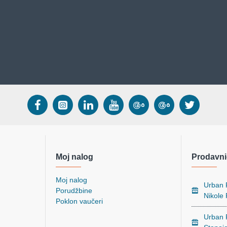
Moj nalog
Prodavni
Moj nalog
Urban P
Porudžbine
Nikole
Poklon vaučeri
Urban P