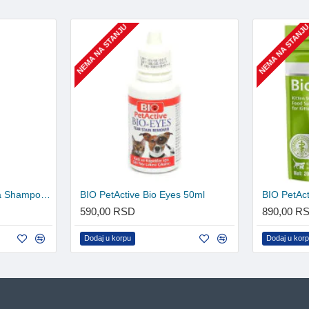
NEMA NA STANJU
NEMA NA STANJ
BIO PetActive Aloe Vera Shampoo za pse 250ml
BIO PetActive Bio Eyes 50ml
BIO PetAct
590,00 RSD
890,00 R
Dodaj u korpu
Dodaj u kor