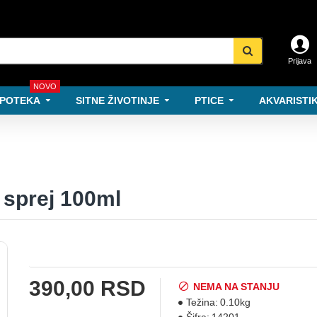
Prijava
NOVO
POTEKA
SITNE ŽIVOTINJE
PTICE
AKVARISTIK
 sprej 100ml
390,00 RSD
NEMA NA STANJU
Težina:
0.10kg