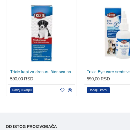
Trixie kapi za dresuru štenaca na pelene 50ml
590,00 RSD
590,00 RSD
Dodaj u korpu
Dodaj u korpu
OD ISTOG PROIZVOĐAČA