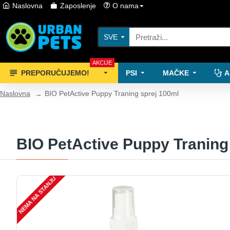
Naslovna
Zaposlenje
O nama
SVE
AKCIJE
PREPORUČUJEMO!
PSI
MAČKE
A
Naslovna
BIO PetActive Puppy Traning sprej 100ml
BIO PetActive Puppy Traning
NEMA NA STANJU