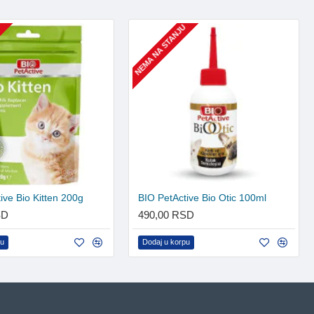
U
NEMA NA STANJU
ive Bio Kitten 200g
BIO PetActive Bio Otic 100ml
SD
490,00 RSD
pu
Dodaj u korpu