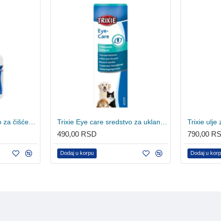
Trixie Eye care sredstvo za čišćenje očiju 50ml
Trixie Eye care sredstvo za uklanjanje krmelja 50ml
490,00 RSD
790,00 R
Dodaj u korpu
Dodaj u kor