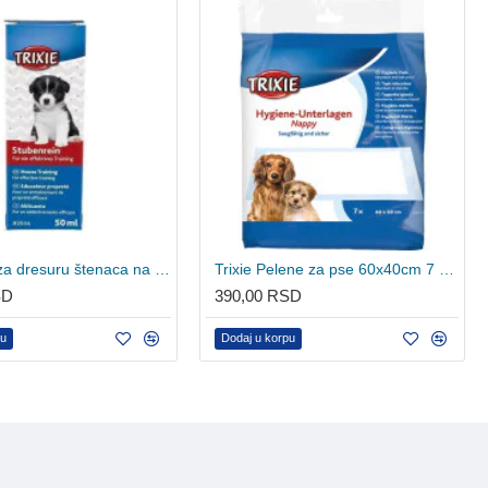
Trixie ulje za dresuru štenaca na pelene 175ml
Trixie Pelene za pse 60x40cm 7 komada
SD
390,00 RSD
pu
Dodaj u korpu