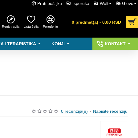
Prati pošiljku
Isporuka
Wolt
Glovo
0 predmet(a) - 0,00 RSD
Registracija
Lista želja
Poređenje
A I TERARISTIKA
KONJI
KONTAKT
0 recenzija(e)
-
Napišite recenziju