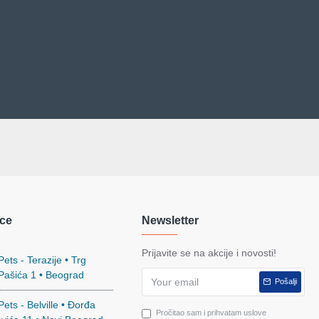
ce
Newsletter
Prijavite se na akcije i novosti!
ets - Terazije • Trg
 Pašića 1 • Beograd
Pošalji
ets - Belville • Đorđa
Pročitao sam i prihvatam uslove