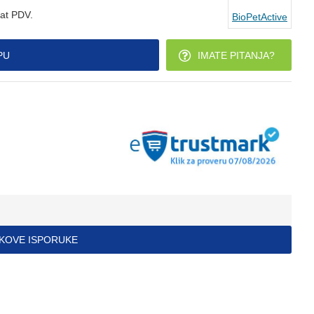
at PDV.
BioPetActive
PU
IMATE PITANJA?
ŠKOVE ISPORUKE