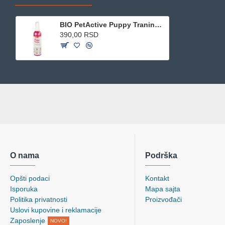
BIO PetActive Puppy Traning sprej 100ml
390,00 RSD
O nama
Podrška
Opšti podaci
Kontakt
Isporuka
Mapa sajta
Politika privatnosti
Proizvođači
Uslovi kupovine i reklamacije
Zaposlenje
NOVO!