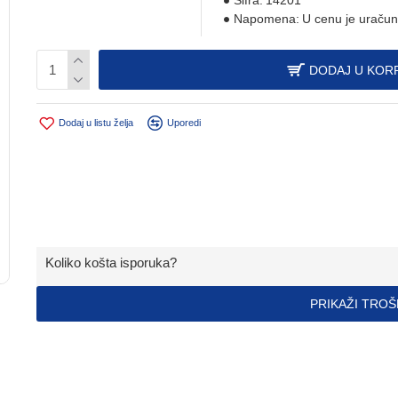
Šifra:
14201
Napomena:
U cenu je uračun
DODAJ U KOR
Dodaj u listu želja
Uporedi
Koliko košta isporuka?
PRIKAŽI TRO