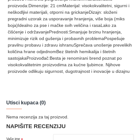
proizvoda:Dimenzije: 21 cmMaterijal: visokokvalitetni, sigurni i
neškodljivi materijali, otporni na grickanjeDizajn: složeni
pregradni uzorak za usporavanje hranjenja, više boja (miks
boja)Idealno za pse i mačke svih veličina i rasaLako za
čišćenje i održavanjePrednosti:Smanjuje brzinu hranjenja,
minimizuje rizik od gušenja i probavnih problemaPospešuje
pravilnu probavu i zdravu ishranuSprečava unošenje prevelikih
količina hrane odjednomBez štetnih hemikalija i štetnih
sastojakaProizvođač:Besta je renomirani brend poznat po
visokokvalitetnim proizvodima za kućne ljubimce. Njihove
proizvode odlikuju sigurnost, dugotrajnost i inovacije u dizajnu
Utisci kupaca (0)
Nema recenzija za taj proizvod.
NAPIŠITE RECENZIJU
Vaše ime