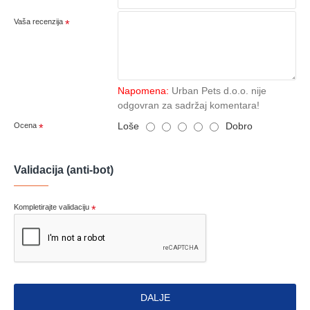
Vaša recenzija
Napomena:
Urban Pets d.o.o. nije
odgovran za sadržaj komentara!
Loše
Dobro
Ocena
Validacija (anti-bot)
Kompletirajte validaciju
DALJE