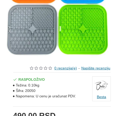
0 recenzija(e)
-
Napišite recenziju
RASPOLOŽIVO
Težina:
0.10kg
Šifra:
20050
Napomena:
U cenu je uračunat PDV.
Besta
490,00 RSD