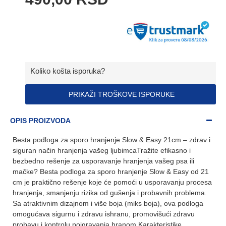
Koliko košta isporuka?
PRIKAŽI TROŠKOVE ISPORUKE
OPIS PROIZVODA
Besta podloga za sporo hranjenje Slow & Easy 21cm – zdrav i
siguran način hranjenja vašeg ljubimcaTražite efikasno i
bezbedno rešenje za usporavanje hranjenja vašeg psa ili
mačke? Besta podloga za sporo hranjenje Slow & Easy od 21
cm je praktično rešenje koje će pomoći u usporavanju procesa
hranjenja, smanjenju rizika od gušenja i probavnih problema.
Sa atraktivnim dizajnom i više boja (miks boja), ova podloga
omogućava sigurnu i zdravu ishranu, promovišući zdravu
probavu i kontrolu poigravanja hranom.Karakteristike