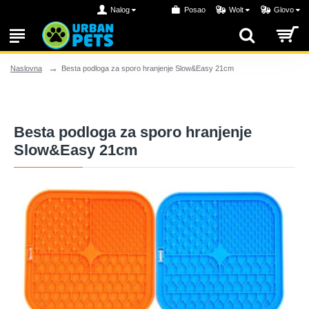
Nalog
Posao
Wolt
Glovo
Besta podloga za sporo hranjenje Slow&Easy 21cm
Naslovna
Besta podloga za sporo hranjenje
Slow&Easy 21cm