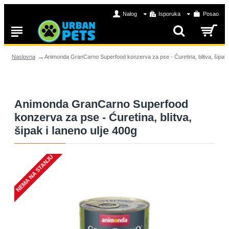
Nalog
Isporuka
Posao
Animonda GranCarno Superfood konzerva za pse - Ćuretina, blitva, šipak i
Naslovna
Animonda GranCarno Superfood
konzerva za pse - Ćuretina, blitva,
šipak i laneno ulje 400g
NEMA NA STANJU