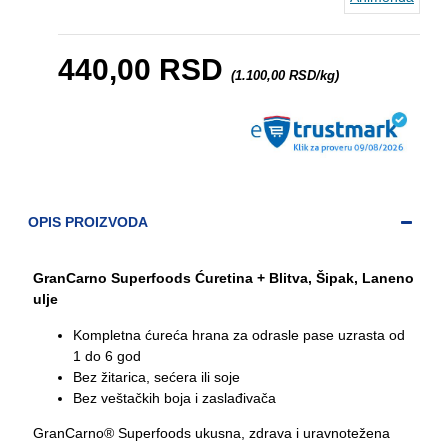
440,00 RSD
(1.100,00 RSD/kg)
OPIS PROIZVODA
GranCarno Superfoods Ćuretina + Blitva, Šipak, Laneno
ulje
Kompletna ćureća hrana za odrasle pase uzrasta od
1 do 6 god
Bez žitarica, sećera ili soje
Bez veštačkih boja i zaslađivača
GranCarno® Superfoods ukusna, zdrava i uravnotežena