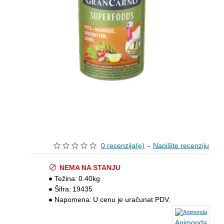
0 recenzija(e)
-
Napišite recenziju
NEMA NA STANJU
Težina:
0.40kg
Šifra:
19435
Napomena:
U cenu je uračunat PDV.
Animonda