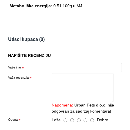
Metabolička energija:
0.51 100g u MJ
Utisci kupaca (0)
NAPIŠITE RECENZIJU
Vaše ime
Vaša recenzija
Napomena:
Urban Pets d.o.o. nije
odgovran za sadržaj komentara!
Loše
Dobro
Ocena