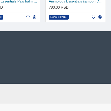
Animology Essentials Paw balm 50ml
Animology Essentials šamopn Dapper Dog Tutti Frutti 250ml
SD
790,00 RSD
pu
Dodaj u korpu