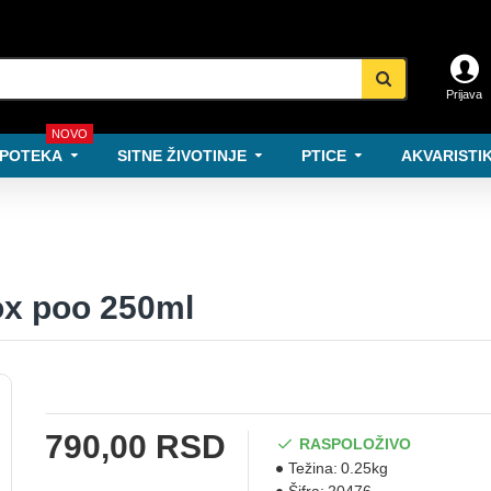
Prijava
NOVO
POTEKA
SITNE ŽIVOTINJE
PTICE
AKVARISTIK
ox poo 250ml
790,00 RSD
RASPOLOŽIVO
Težina:
0.25kg