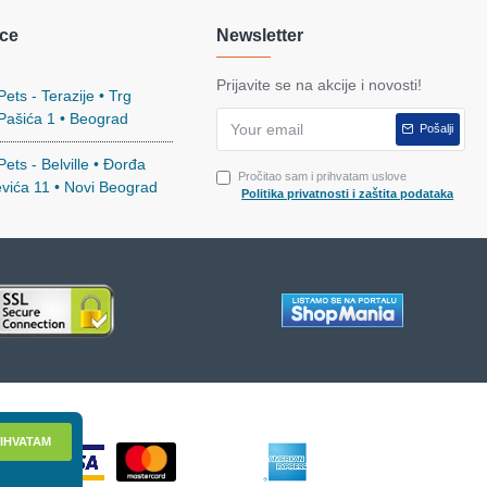
ce
Newsletter
Prijavite se na akcije i novosti!
ets - Terazije • Trg
 Pašića 1 • Beograd
Pošalji
ets - Belville • Đorđa
Pročitao sam i prihvatam uslove
evića 11 • Novi Beograd
Politika privatnosti i zaštita podataka
IHVATAM