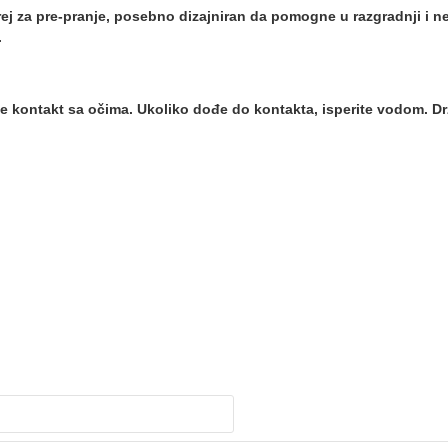
ej za pre-pranje, posebno dizajniran da pomogne u razgradnji i ne
.
ajte kontakt sa očima. Ukoliko dođe do kontakta, isperite vodom. D