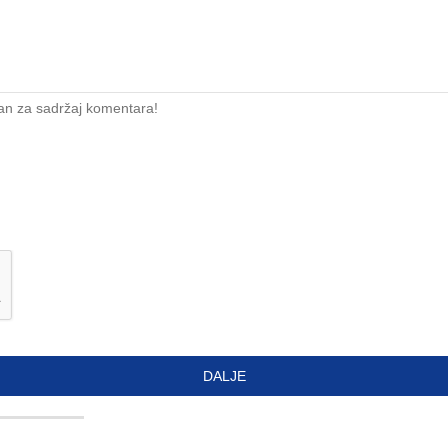
an za sadržaj komentara!
DALJE