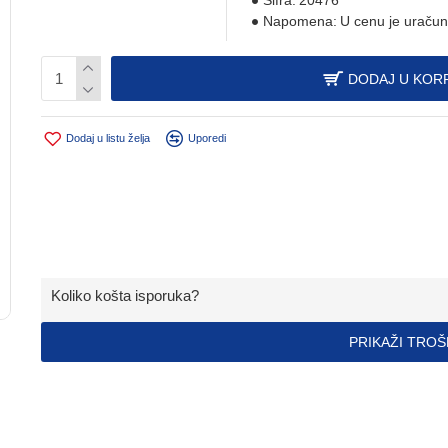
Šifra:
20476
Napomena:
U cenu je uračun
DODAJ U KOR
Dodaj u listu želja
Uporedi
Koliko košta isporuka?
PRIKAŽI TRO