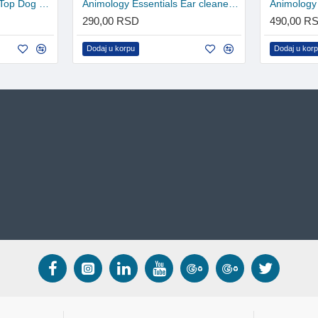
Animology Conditioner Top Dog 250ml
Animology Essentials Ear cleaner 50ml
290,00 RSD
490,00 R
Dodaj u korpu
Dodaj u kor