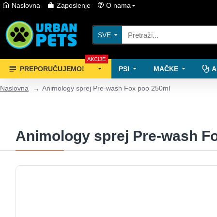
Naslovna
Zaposlenje
O nama
SVE
AKCIJE
PREPORUČUJEMO!
PSI
MAČKE
A
Naslovna
Animology sprej Pre-wash Fox poo 250ml
Animology sprej Pre-wash F