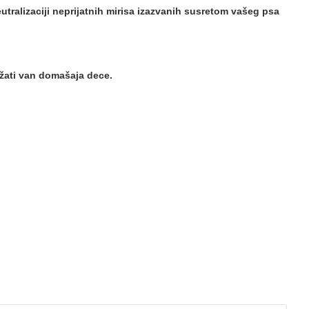
utralizaciji neprijatnih mirisa izazvanih susretom vašeg psa
ržati van domašaja dece.