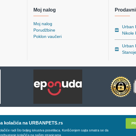
Moj nalog
Prodavni
Moj nalog
Urban P
Porudžbine
Nikole
Poklon vaučeri
Urban P
Stanoj
a kolačića na URBANPETS.rs
PR
olačiće radi što boljeg iskustva posetilaca. Korišćenjem sajta smatra se da
 prihvatanje kolačića na našim stranicama.