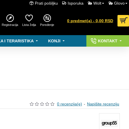
Prati pošiljku
Isporuka
Wolt
Glovo
0 predmet(a) - 0,00 RSD
Registracija
Lista želja
Poređenje
A I TERARISTIKA
KONJI
KONTAKT
0 recenzija(e)
-
Napišite recenziju