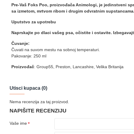
Pre-Vaš Foks Poo, proizvođača Animologi, je jedinstveni spr
sa izmetom, mrtvom ribom i drugim odvratnim supstancama
Uputstvo za upotrebu
Naprskajte po dlaci vašeg psa, očistite i ostavite. Izbegav
Čuvanje:
Čuvati na suvom mestu na sobnoj temperaturi.
Pakovanje: 250 ml
Proizvođač
: Group55, Preston, Lancashire, Velika Britanija
Utisci kupaca (0)
Nema recenzija za taj proizvod.
NAPIŠITE RECENZIJU
Vaše ime