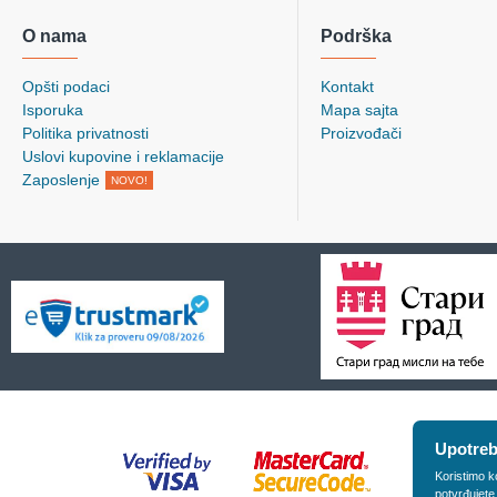
O nama
Podrška
Opšti podaci
Kontakt
Isporuka
Mapa sajta
Politika privatnosti
Proizvođači
Uslovi kupovine i reklamacije
Zaposlenje
NOVO!
Upotreb
Koristimo k
potvrđujete