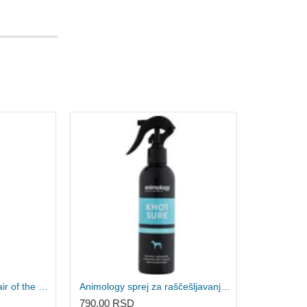
Animology Shampoo Hair of the Dog 250ml
Animology sprej za raščešljavanje Knot Sure 250ml
790,00 RSD