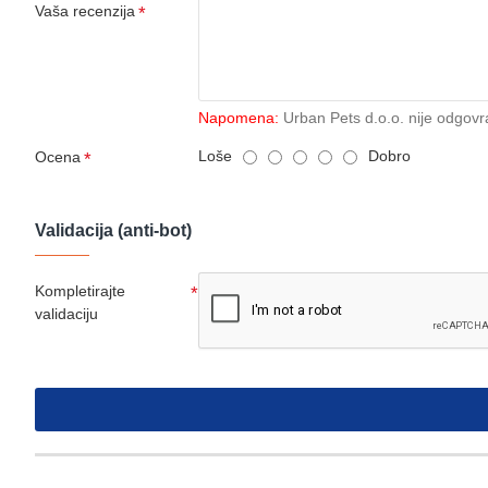
Vaša recenzija
Napomena:
Urban Pets d.o.o. nije odgovr
Loše
Dobro
Ocena
Validacija (anti-bot)
Kompletirajte
validaciju