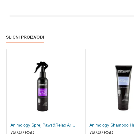
SLIČNI PROIZVODI
Animology Sprej Paws&Relax Aromatherapy za smirenje pasa sa lavandom 250ml
790,00 RSD
790,00 RSD