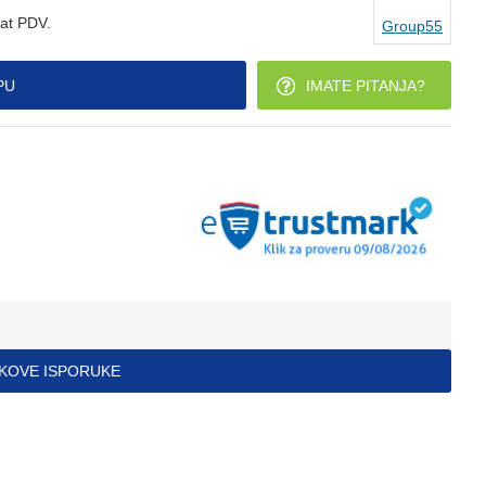
at PDV.
Group55
PU
IMATE PITANJA?
ŠKOVE ISPORUKE