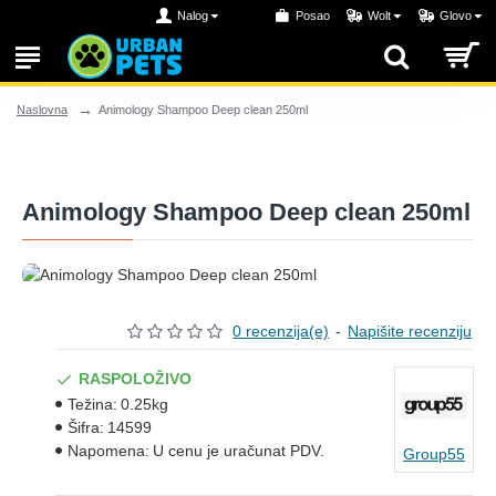
Nalog
Posao
Wolt
Glovo
Animology Shampoo Deep clean 250ml
Naslovna
Animology Shampoo Deep clean 250ml
0 recenzija(e)
-
Napišite recenziju
RASPOLOŽIVO
Težina:
0.25kg
Šifra:
14599
Napomena:
U cenu je uračunat PDV.
Group55