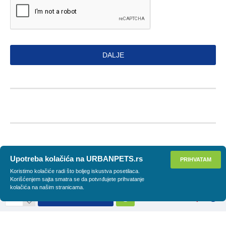
DALJE
Upotreba kolačića na URBANPETS.rs
PRIHVATAM
Koristimo kolačiće radi što boljeg iskustva posetilaca.
Korišćenjem sajta smatra se da potvrđujete prihvatanje
kolačića na našim stranicama.
DODAJ U KORPU