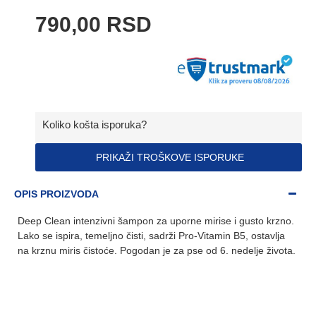
790,00 RSD
Koliko košta isporuka?
PRIKAŽI TROŠKOVE ISPORUKE
OPIS PROIZVODA
Deep Clean intenzivni šampon za uporne mirise i gusto krzno.
Lako se ispira, temeljno čisti, sadrži Pro-Vitamin B5, ostavlja
na krznu miris čistoće. Pogodan je za pse od 6. nedelje života.