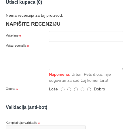
Utisci kupaca (0)
Nema recenzija za taj proizvod.
NAPIŠITE RECENZIJU
Vaše ime
Vaša recenzija
Napomena:
Urban Pets d.o.o. nije
odgovran za sadržaj komentara!
Loše
Dobro
Ocena
Validacija (anti-bot)
Kompletirajte validaciju