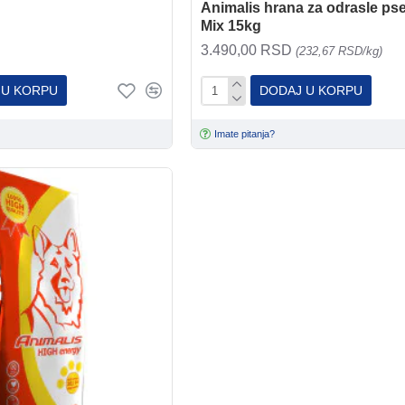
Animalis hrana za odrasle pse
Mix 15kg
3.490,00 RSD
(232,67 RSD/kg)
 U KORPU
DODAJ U KORPU
Imate pitanja?