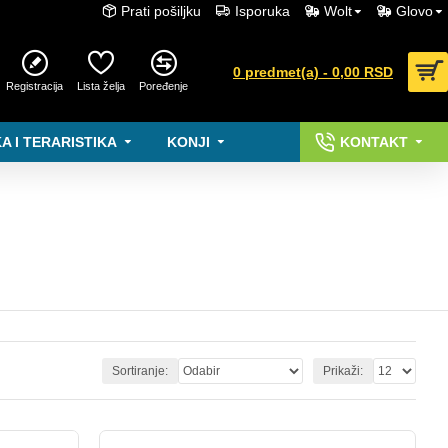
Prati pošiljku
Isporuka
Wolt
Glovo
0 predmet(a) - 0,00 RSD
Registracija
Lista želja
Poređenje
A I TERARISTIKA
KONJI
KONTAKT
Sortiranje:
Prikaži: