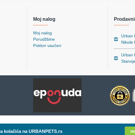
Moj nalog
Prodavni
Moj nalog
Urban P
Porudžbine
Nikole
Poklon vaučeri
Urban P
Stanoj
a kolačića na URBANPETS.rs
PR