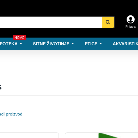
Prijava
NOVO
POTEKA
SITNE ŽIVOTINJE
PTICE
AKVARISTIK
s
di proizvod