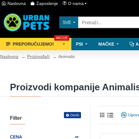
Naslovna
Zaposlenje
O nama
SVE
AKCIJE
PREPORUČUJEMO!
PSI
MAČKE
A
Naslovna
Proizvođači
Animalis
Proizvodi kompanije Animali
Upore
Obriši
Filter
CENA