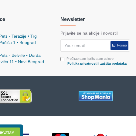
ce
Newsletter
Prijavite se na akcije i novosti!
ets - Terazije • Trg
 Pašića 1 • Beograd
Pošalji
ets - Belville • Đorđa
Pročitao sam i prihvatam uslove
evića 11 • Novi Beograd
Politika privatnosti i zaštita podataka
IHVATAM