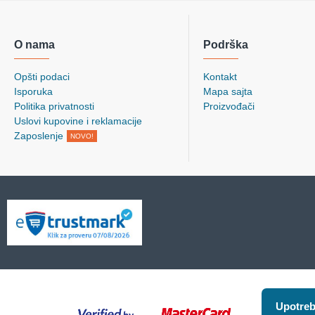
O nama
Podrška
Opšti podaci
Kontakt
Isporuka
Mapa sajta
Politika privatnosti
Proizvođači
Uslovi kupovine i reklamacije
Zaposlenje
NOVO!
Upotreb