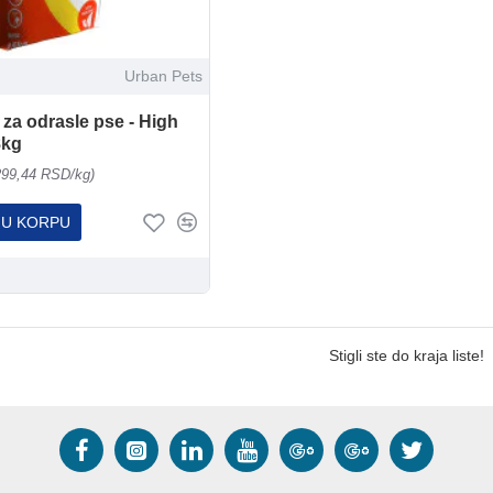
Urban Pets
 za odrasle pse - High
8kg
299,44 RSD/kg)
 U KORPU
Stigli ste do kraja liste!