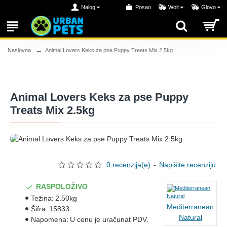
Nalog
Posao
Wolt
Glovo
Animal Lovers Keks za pse Puppy Treats Mix 2.5kg
Naslovna
Animal Lovers Keks za pse Puppy
Treats Mix 2.5kg
0 recenzija(e)
-
Napišite recenziju
RASPOLOŽIVO
Težina:
2.50kg
Mediterranean
Šifra:
15833
Natural
Napomena:
U cenu je uračunat PDV.