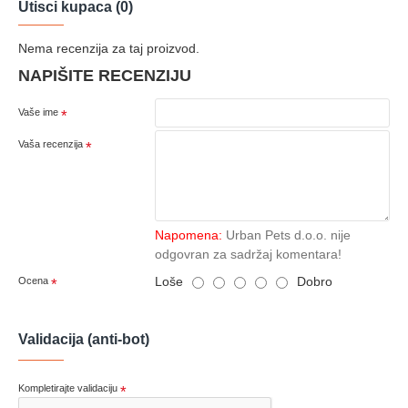
Utisci kupaca (0)
Nema recenzija za taj proizvod.
NAPIŠITE RECENZIJU
Vaše ime
Vaša recenzija
Napomena:
Urban Pets d.o.o. nije
odgovran za sadržaj komentara!
Loše
Dobro
Ocena
Validacija (anti-bot)
Kompletirajte validaciju