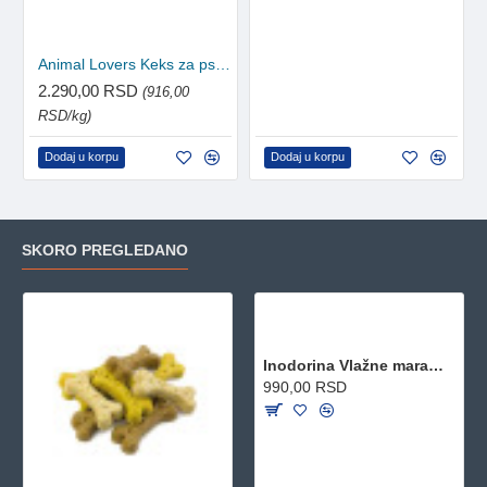
Animal Lovers Keks za pse Animal Figures 2.5kg
2.290,00 RSD
(916,00
RSD/kg)
Dodaj u korpu
Dodaj u korpu
SKORO PREGLEDANO
Inodorina Vlažne maramice - Talcum 110kom
990,00 RSD