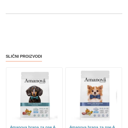
SLIČNI PROIZVODI
Amanova hrana za pse Adult Mini - Exigent Iberian Pork 7kg
Amanova hrana za pse Adult Mini - Sensitive Lamb 7kg