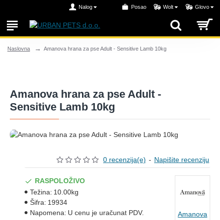
Nalog
Posao
Wolt
Glovo
Amanova hrana za pse Adult - Sensitive Lamb 10kg
Naslovna
Amanova hrana za pse Adult -
Sensitive Lamb 10kg
0 recenzija(e)
-
Napišite recenziju
RASPOLOŽIVO
Težina:
10.00kg
Šifra:
19934
Napomena:
U cenu je uračunat PDV.
Amanova