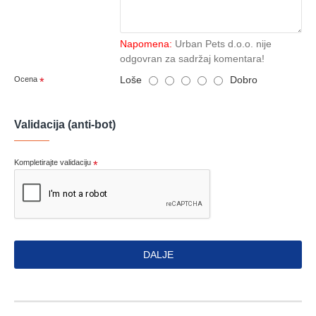
Napomena:
Urban Pets d.o.o. nije
odgovran za sadržaj komentara!
Loše
Dobro
Ocena
Validacija (anti-bot)
Kompletirajte validaciju
DALJE