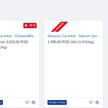
NEMA NA STANJU
-30 %
Advance Cat Adult - Chicken&Rice 6kg
Advance Cat Adult - Salmon Sensitive 1.5kg
3.633,00 RSD
1.490,00 RSD
RSD
(993,33 RSD/kg)
D/kg)
pu
Dodaj u korpu