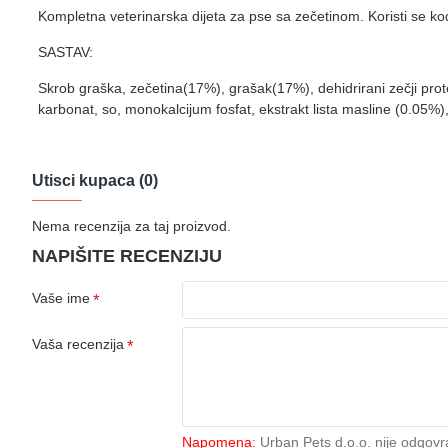
Kompletna veterinarska dijeta za pse sa zečetinom. Koristi se k
SASTAV:
Skrob graška, zečetina(17%), grašak(17%), dehidrirani zečji protei
karbonat, so, monokalcijum fosfat, ekstrakt lista masline (0.05%),
Utisci kupaca (0)
Nema recenzija za taj proizvod.
NAPIŠITE RECENZIJU
Vaše ime
Vaša recenzija
Napomena:
Urban Pets d.o.o. nije odgovr