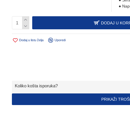
Šifr
Nap
DODAJ U KOR
Dodaj u listu želja
Uporedi
Koliko košta isporuka?
PRIKAŽI TRO