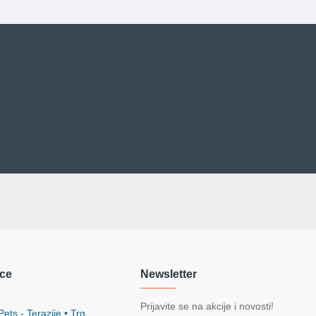
ce
Newsletter
Prijavite se na akcije i novosti!
ets - Terazije • Trg