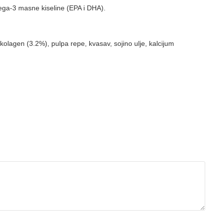
mega-3 masne kiseline (EPA i DHA).
kolagen (3.2%), pulpa repe, kvasav, sojino ulje, kalcijum