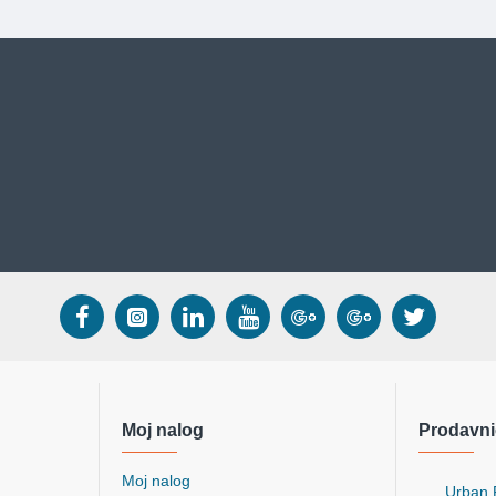
Moj nalog
Prodavni
Moj nalog
Urban P