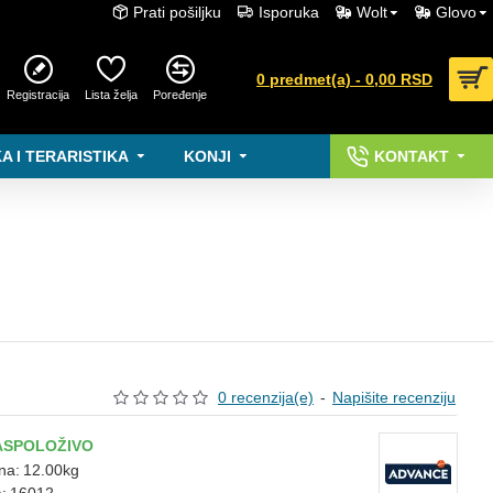
Prati pošiljku
Isporuka
Wolt
Glovo
0 predmet(a) - 0,00 RSD
Registracija
Lista želja
Poređenje
A I TERARISTIKA
KONJI
KONTAKT
0 recenzija(e)
-
Napišite recenziju
ASPOLOŽIVO
na:
12.00kg