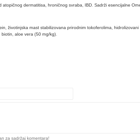
od atopičnog dermatitisa, hroničnog svraba, IBD. Sadrži esencijalne O
n, životinjska mast stabilizovana prirodnim tokoferolima, hidrolizovani 
 biotin, aloe vera (50 mg/kg).
an za sadržaj komentara!