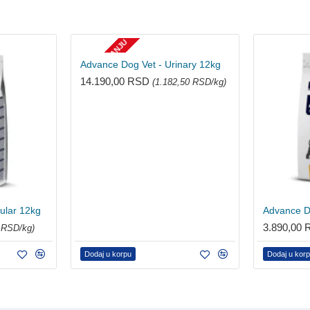
NEMA NA STANJU
Advance Dog Vet - Urinary 12kg
14.190,00 RSD
(1.182,50 RSD/kg)
cular 12kg
Advance D
3.890,00
 RSD/kg)
Dodaj u korpu
Dodaj u kor