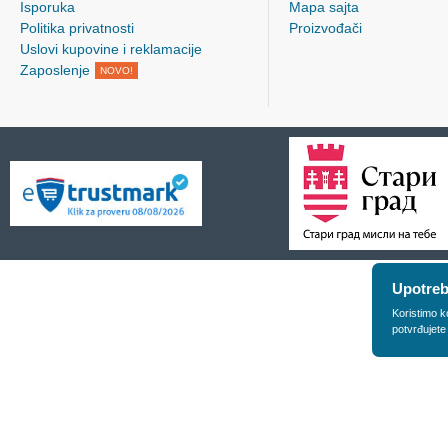
Isporuka
Mapa sajta
Politika privatnosti
Proizvođači
Uslovi kupovine i reklamacije
Zaposlenje
NOVO!
Upotreb
Koristimo k
potvrđujete