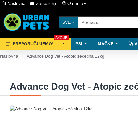
Naslovna
Zaposlenje
O nama
SVE
AKCIJE
PREPORUČUJEMO!
PSI
MAČKE
A
Naslovna
Advance Dog Vet - Atopic zečetina 12kg
Advance Dog Vet - Atopic ze