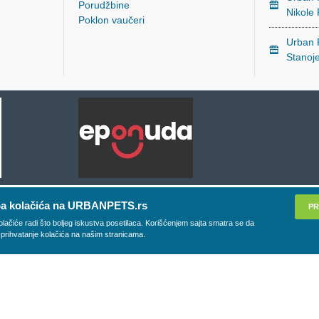
Porudžbine
Nikole
Poklon vaučeri
Urban P
Stanoj
a kolačića na URBANPETS.rs
PR
olačiće radi što boljeg iskustva posetilaca. Korišćenjem sajta smatra se da
 prihvatanje kolačića na našim stranicama.