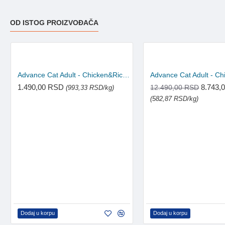
OD ISTOG PROIZVOĐAČA
Advance Cat Adult - Chicken&Rice 1.5kg
1.490,00 RSD
8.743,
12.490,00 RSD
(993,33 RSD/kg)
(582,87 RSD/kg)
Dodaj u korpu
Dodaj u korpu