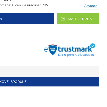
a:
16012
omena:
U cenu je uračunat PDV.
Advance
PU
IMATE PITANJA?
ŠKOVE ISPORUKE