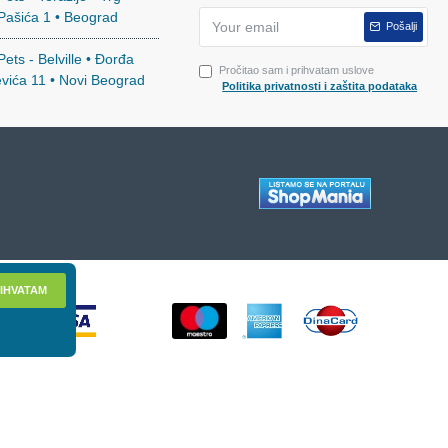
 Pašića 1 • Beograd
Pošalji
ets - Belville • Đorđa
Pročitao sam i prihvatam uslove
evića 11 • Novi Beograd
Politika privatnosti i zaštita podataka
IHVATAM