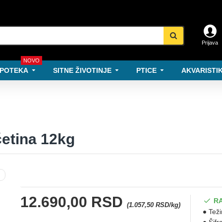
Prijava
NOVO
POTEKA
SITNE ŽIVOTINJE
PTICE
AKVARISTIK
četina 12kg
12.690,00 RSD
R
(1.057,50 RSD/kg)
Teži