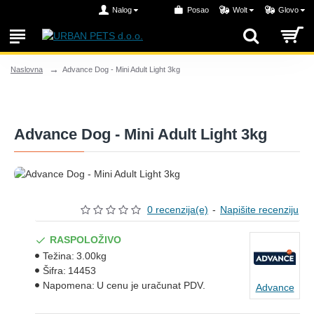
Nalog
Posao
Wolt
Glovo
Advance Dog - Mini Adult Light 3kg
Naslovna
Advance Dog - Mini Adult Light 3kg
0 recenzija(e)
-
Napišite recenziju
RASPOLOŽIVO
Težina:
3.00kg
Šifra:
14453
Napomena:
U cenu je uračunat PDV.
Advance