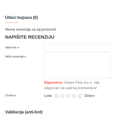
Utisci kupaca (0)
Nema recenzija za taj proizvod.
NAPIŠITE RECENZIJU
Vaše ime
Vaša recenzija
Napomena:
Urban Pets d.o.o. nije
odgovran za sadržaj komentara!
Loše
Dobro
Ocena
Validacija (anti-bot)