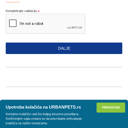
Kompletirajte validaciju
DALJE
Upotreba kolačića na URBANPETS.rs
PRIHVATAM
Koristimo kolačiće radi što boljeg iskustva posetilaca.
Korišćenjem sajta smatra se da potvrđujete prihvatanje
kolačića na našim stranicama.