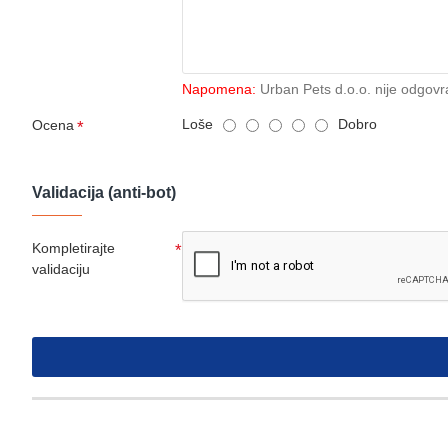
Napomena:
Urban Pets d.o.o. nije odgovr
Loše
Dobro
Ocena
Validacija (anti-bot)
Kompletirajte
validaciju