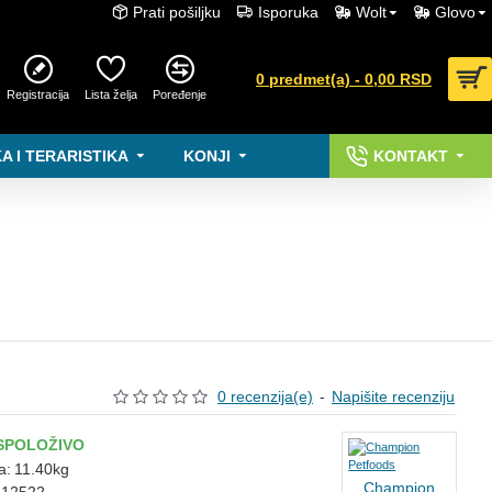
Prati pošiljku
Isporuka
Wolt
Glovo
0 predmet(a) - 0,00 RSD
Registracija
Lista želja
Poređenje
A I TERARISTIKA
KONJI
KONTAKT
0 recenzija(e)
-
Napišite recenziju
SPOLOŽIVO
a:
11.40kg
Champion