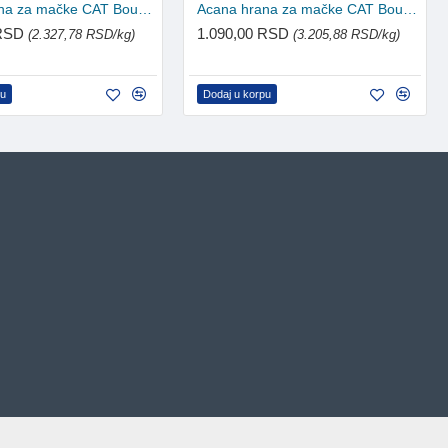
Acana hrana za mačke CAT Bountiful Catch 1.8kg
Acana hrana za mačke CAT Bountiful Catch 340g
 RSD
1.090,00 RSD
(2.327,78 RSD/kg)
(3.205,88 RSD/kg)
pu
Dodaj u korpu