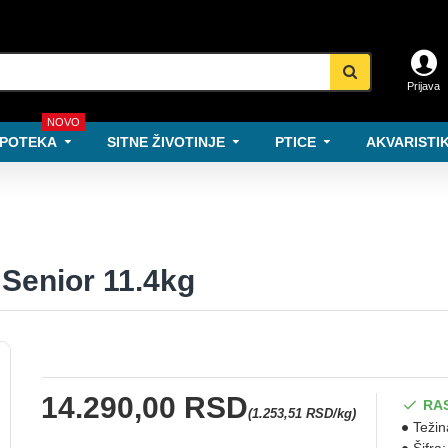
Prijava
NOVO
POTEKA
SITNE ŽIVOTINJE
PTICE
AKVARISTIK
 Senior 11.4kg
14.290,00 RSD
RA
(1.253,51 RSD/kg)
Težin