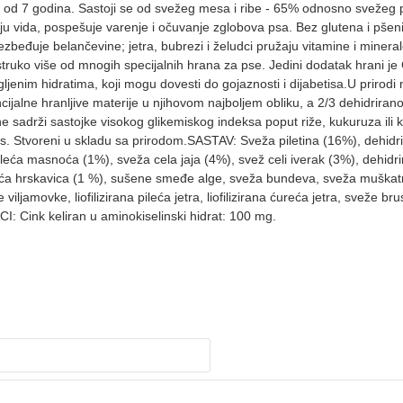
od 7 godina. Sastoji se od svežeg mesa i ribe - 65% odnosno svežeg pov
 vida, pospešuje varenje i očuvanje zglobova psa. Bez glutena i pšenic
bezbeđuje belančevine; jetra, bubrezi i želudci pružaju vitamine i mineral
uko više od mnogih specijalnih hrana za pse. Jedini dodatak hrani je 
nim hidratima, koji mogu dovesti do gojaznosti i dijabetisa.U prirodi n
ijalne hranljive materije u njihovom najboljem obliku, a 2/3 dehidrirano
 sadrži sastojke visokog glikemiskog indeksa poput riže, kukuruza ili 
us. Stvoreni u skladu sa prirodom.SASTAV: Sveža piletina (16%), dehidri
 pileća masnoća (1%), sveža cela jaja (4%), svež celi iverak (3%), dehid
eća hrskavica (1 %), sušene smeđe alge, sveža bundeva, sveža muškatna 
ljamovke, liofilizirana pileća jetra, liofilizirana ćureća jetra, sveže b
: Cink keliran u aminokiselinski hidrat: 100 mg.