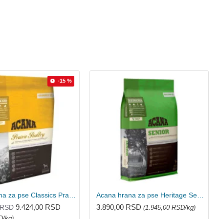
-15 %
Acana hrana za pse Classics Prairie Poultry 9.7kg
Acana hrana za pse Heritage Senior 2kg
9.424,00 RSD
3.890,00 RSD
 RSD
(1.945,00 RSD/kg)
D/kg)