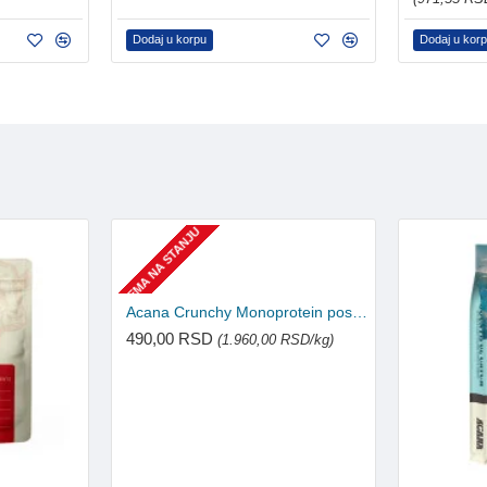
Dodaj u korpu
Dodaj u kor
NEMA NA STANJU
Acana Crunchy Monoprotein poslastice za pse - Svinjska jetra 100g
490,00 RSD
(1.960,00 RSD/kg)