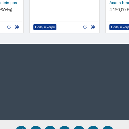
Acana Crunchy Monoprotein poslastice za pse - Goveđa jetra 100g
4.190,00
RSD/kg)
Dodaj u korpu
Dodaj u kor