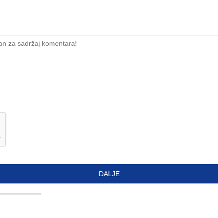
an za sadržaj komentara!
DALJE