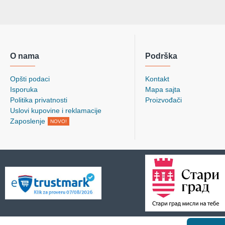
O nama
Podrška
Opšti podaci
Kontakt
Isporuka
Mapa sajta
Politika privatnosti
Proizvođači
Uslovi kupovine i reklamacije
Zaposlenje
NOVO!