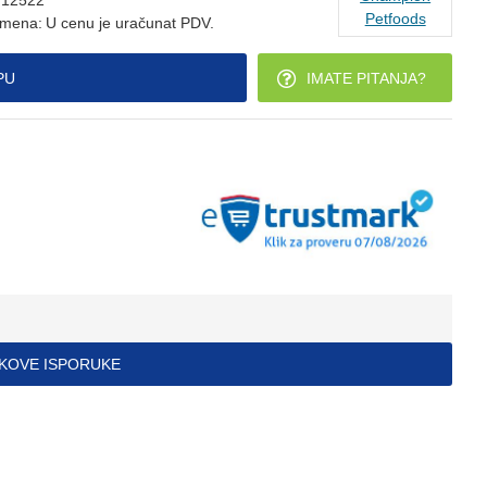
12522
Petfoods
mena:
U cenu je uračunat PDV.
PU
IMATE PITANJA?
ŠKOVE ISPORUKE