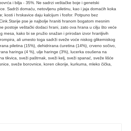
rća i bilja - 35%. Ne sadrzi veštačke boje i genetski
e. Sadrži domaću, netovljenu piletinu, kao i jaja domaćih koka
e; kosti i hrskavice daju kalcijum i fosfor. Potpuno bez
Cink.Starije pse je najbolje hraniti hranom bogatom mesnim
e postoje veštački dodaci hrani, zato ova hrana u cilju što veće
g mesa, kako bi se pružio snažan i prirodan izvor hranljivih
krompira, ali umesto toga sadrži sveže voće niskog glikemiskog
rana piletina (15%), dehidrirana ćuretina (14%), crveno sočivo,
rirana haringa (4 %), ulje haringe (3%), lucerka osušena na
tikvica, sveži paštrnak, sveži kelj, sveži spanać, sveže lišće
rusnice, sveže borovnice, koren cikorije, kurkuma, mleko čička,