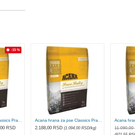
-15 %
Acana hrana za pse Classics Prairie Poultry 14.5kg
Acana hrana za pse Classics Prairie Poultry 2kg
,00 RSD
2.188,00 RSD
11.090,00
(1.094,00 RSD/kg)
(971,55 RS