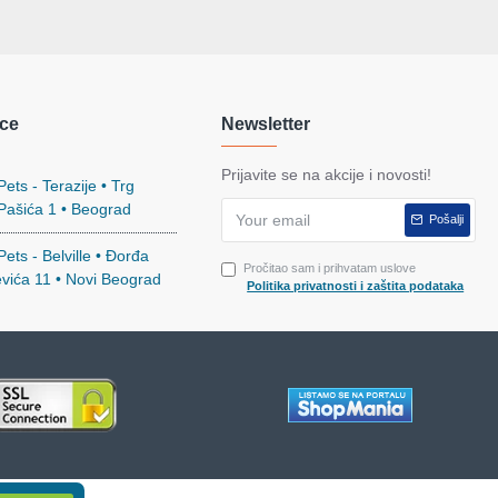
ce
Newsletter
Prijavite se na akcije i novosti!
ets - Terazije • Trg
 Pašića 1 • Beograd
Pošalji
ets - Belville • Đorđa
Pročitao sam i prihvatam uslove
evića 11 • Novi Beograd
Politika privatnosti i zaštita podataka