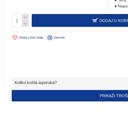
Šifra:
Napo
DODAJ U KOR
Dodaj u listu želja
Uporedi
Koliko košta isporuka?
PRIKAŽI TRO