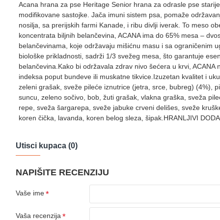
Acana hrana za pse Heritage Senior hrana za odrasle pse starije 
modifikovane sastojke. Jača imuni sistem psa, pomaže održavanju
nosilja, sa prerijskih farmi Kanade, i ribu divlji iverak. To meso o
koncentrata biljnih belančevina, ACANA ima do 65% mesa – dvostr
belančevinama, koje održavaju mišićnu masu i sa ograničenim uglje
biološke prikladnosti, sadrži 1/3 svežeg mesa, što garantuje esenc
belančevina.Kako bi održavala zdrav nivo šećera u krvi, ACANA ne
indeksa poput bundeve ili muskatne tikvice.Izuzetan kvalitet i uk
zeleni grašak, sveže pileće iznutrice (jetra, srce, bubreg) (4%),
suncu, zeleno sočivo, bob, žuti grašak, vlakna graška, sveža pil
repe, sveža šargarepa, sveže jabuke crveni delišes, sveže kruške vi
koren čička, lavanda, koren belog sleza, šipak.HRANLJIVI DODACI
Utisci kupaca (0)
NAPIŠITE RECENZIJU
Vaše ime
Vaša recenzija