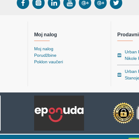
Moj nalog
Prodavni
Moj nalog
Urban P
Porudžbine
Nikole
Poklon vaučeri
Urban P
Stanoj