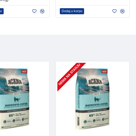
pu
Dodaj u korpu
NEMA NA STANJU