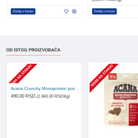
Dodaj u korpu
Dodaj u korpu
OD ISTOG PROIZVOĐAČA
NEMA NA STANJU
NEMA NA STANJU
Acana Crunchy Monoprotein poslastice za pse - Ćureća jetra 100g
490,00 RSD
(1.960,00 RSD/kg)