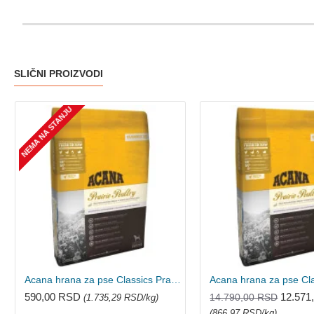
SLIČNI PROIZVODI
NEMA NA STANJU
Acana hrana za pse Classics Prairie Poultry 340g
590,00 RSD
12.571
14.790,00 RSD
(1.735,29 RSD/kg)
(866,97 RSD/kg)