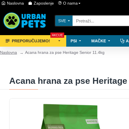
Naslovna
Zaposlenje
O nama
SVE
AKCIJE
PREPORUČUJEMO!
PSI
MAČKE
A
Naslovna
Acana hrana za pse Heritage Senior 11.4kg
Acana hrana za pse Heritage